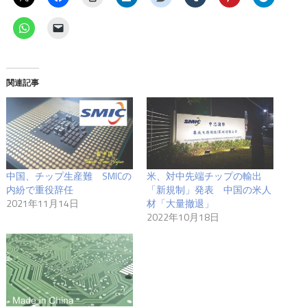
関連記事
中国、チップ生産難 SMICの
米、対中先端チップの輸出
内紛で重役辞任
「新規制」発表 中国の米人
2021年11月14日
材「大量撤退」
2022年10月18日