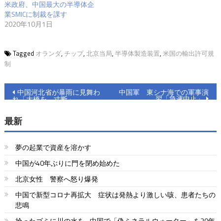
米政府、中国最大の半導体企
業SMICに制裁を課す
2020年10月1日
Tagged
オランダ
,
チップ
,
北京当局
,
半導体製造装置
,
米国の輸出許可規
制
投
中国河北省が暴雨に見舞わ
中国軍 東シナ海での軍事演
習「急遽中止」
れ「大橋を、寸断」
稿
最新
ナ
ビ
夢の起業で資産を溶かす
ゲ
中国が40年ぶりに門を閉め始めた
ー
北京女性 警察へ怒り爆発
シ
中国で新型コロナ再拡大 症状は発熱より激しい咳、患者たちの
悲鳴
ョ
拾ったゴミに川の水を…中国で「偽ミネラルウォーター」を30年