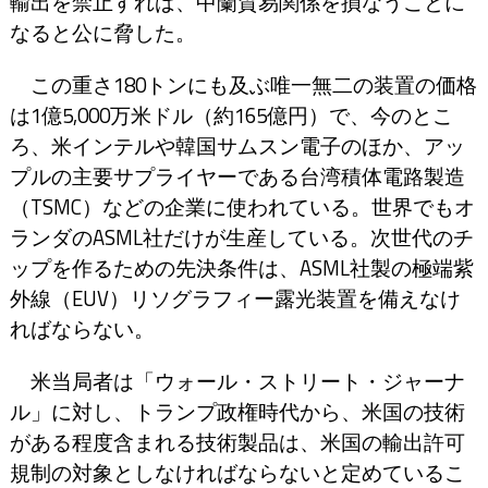
輸出を禁止すれば、中蘭貿易関係を損なうことに
なると公に脅した。
この重さ180トンにも及ぶ唯一無二の装置の価格
は1億5,000万米ドル（約165億円）で、今のとこ
ろ、米インテルや韓国サムスン電子のほか、アッ
プルの主要サプライヤーである台湾積体電路製造
（TSMC）などの企業に使われている。世界でもオ
ランダのASML社だけが生産している。次世代のチ
ップを作るための先決条件は、ASML社製の極端紫
外線（EUV）リソグラフィー露光装置を備えなけ
ればならない。
米当局者は「ウォール・ストリート・ジャーナ
ル」に対し、トランプ政権時代から、米国の技術
がある程度含まれる技術製品は、米国の輸出許可
規制の対象としなければならないと定めているこ