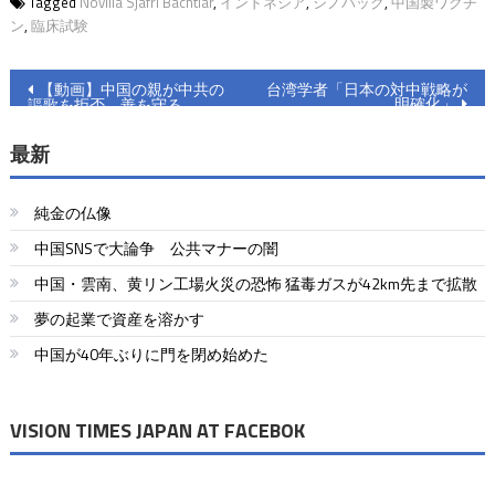
Tagged
Novilia Sjafri Bachtiar
,
インドネシア
,
シノバック
,
中国製ワクチ
ン
,
臨床試験
投
【動画】中国の親が中共の
台湾学者「日本の対中戦略が
明確化」
謳歌を拒否 善を守る
稿
最新
ナ
ビ
純金の仏像
ゲ
中国SNSで大論争 公共マナーの闇
ー
中国・雲南、黄リン工場火災の恐怖 猛毒ガスが42km先まで拡散
シ
夢の起業で資産を溶かす
ョ
中国が40年ぶりに門を閉め始めた
ン
VISION TIMES JAPAN AT FACEBOK