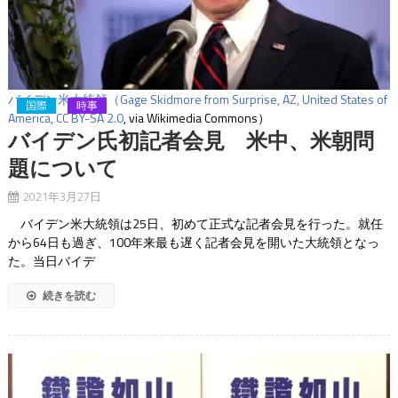
バイデン米大統領（Gage Skidmore from Surprise, AZ, United States of
国際
時事
America,
CC BY-SA 2.0
, via Wikimedia Commons）
バイデン氏初記者会見 米中、米朝問
題について
2021年3月27日
バイデン米大統領は25日、初めて正式な記者会見を行った。就任
から64日も過ぎ、100年来最も遅く記者会見を開いた大統領となっ
た。当日バイデ
続きを読む