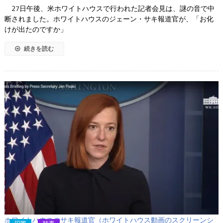
27日午後、米ホワイトハウスで行われた記者会見は、謎の音で中
断されました。ホワイトハウスのジェーン・サキ報道官が、「お化
けが出たのですか」
続きを読む
ホワイトハウスのサキ報道官（ホワイトハウス動画のスクリーンシ