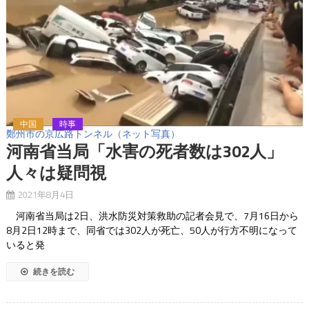
中国
時事
鄭州市の京広路トンネル（ネット写真）
河南省当局「水害の死者数は302人」
人々は疑問視
2021年8月4日
河南省当局は2日、洪水防災対策救助の記者会見で、7月16日から
8月2日12時まで、同省では302人が死亡、50人が行方不明になって
いると発
続きを読む