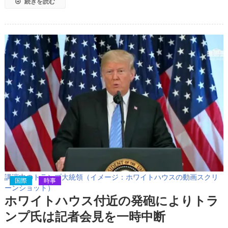
続きを読む
講演中のトランプ大統領（イメージ：ホワイトハウスの動画スクリ
国際
時事
ーンショット）
ホワイトハウス付近の発砲によりトラ
ンプ氏は記者会見を一時中断