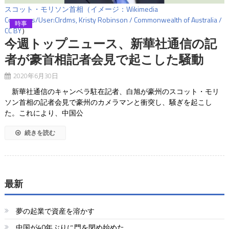
スコット・モリソン首相（イメージ：Wikimedia
Commons/User:Clrdms, Kristy Robinson / Commonwealth of Australia /
時事
CC BY
）
今週トップニュース、新華社通信の記
者が豪首相記者会見で起こした騒動
2020年6月30日
新華社通信のキャンベラ駐在記者、白旭が豪州のスコット・モリ
ソン首相の記者会見で豪州のカメラマンと衝突し、騒ぎを起こし
た。これにより、中国公
続きを読む
最新
夢の起業で資産を溶かす
中国が40年ぶりに門を閉め始めた