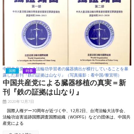
中国共産党による法輪功学習者の臓器摘出が横行していることを暴
国際
時事
露した新刊『鉄の証拠は山なり』（写真撮影：看中国/黎宜明）
中国共産党による臓器移植の真実＝新
刊『鉄の証拠は山なり』
2020年12月7日
国際人権デー70周年が近づく中、12月2日、台湾法輪大法学会、
法輪功迫害追跡国際調査国際組織（WOIPFG）などの団体は、中国共
産党による