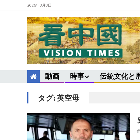
2026年8月8日
動画
時事
伝統文化と
タグ:
英空母