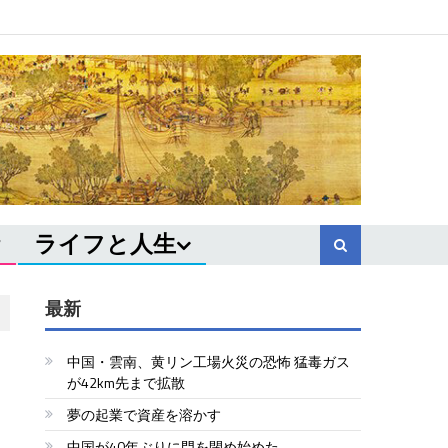
ライフと人生
最新
中国・雲南、黄リン工場火災の恐怖 猛毒ガス
が42km先まで拡散
夢の起業で資産を溶かす
中国が40年ぶりに門を閉め始めた