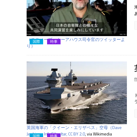
（スティーブ・ムーアハウス司令官のツイッターよ
国際
時事
り）
英国海軍の「クイーン・エリザベス」空母（Dave
Jenkins - InfoGibraltar,
CC BY 2.0
, via Wikimedia
国際
時事