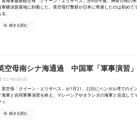
英海軍最新鋭空母「クイーン・エリザベス」が4日午後、神奈川県の米
海軍横須賀基地に到着した。英空母打撃群が日本に寄港したのは初めて
ある。
続きを読む
英空母南シナ海通過 中国軍「軍事演習
2021年8月4日
英空母「クイーン・エリザベス」が7月21、22日にベンガル湾でのイ
ド海軍と合同軍事演習を終え、マレーシアやオランダの海軍と合流して
ラッ
続きを読む