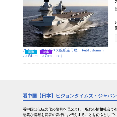
クイーン・エリザベス級航空母艦 （Public domain,
国際
時事
via Wikimedia Commons）
看中国【日本】ビジョンタイムズ・ジャパン
看中国は伝統文化の復興を理念とし、現代の情報社会で
意義な情報を読者の皆様にお伝えすることを使命として