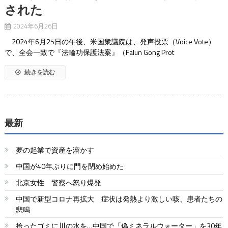
された
2024年6月26日
2024年6月25日の午後、米国衆議院は、発声投票（Voice Vote）
で、全会一致で『法輪功保護法案』（Falun Gong Prot
続きを読む
最新
夢の起業で資産を溶かす
中国が40年ぶりに門を閉め始めた
北京女性 警察へ怒り爆発
中国で新型コロナ再拡大 症状は発熱より激しい咳、患者たちの
悲鳴
拾ったゴミに川の水を…中国で「偽ミネラルウォーター」を30年