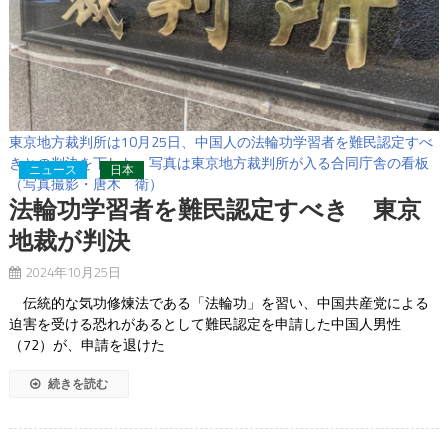
東京地方裁判所は10月25日、中国人の法輪功学習者を難民認定すべ
きとの判決を下した。写真は東京地方裁判所が入る合同庁舎の看板
ニュース
日本
（写真撮影・唐木 衛）
法輪功学習者を難民認定すべき 東京
地裁が判決
2024年10月25日
伝統的な気功修煉法である「法輪功」を習い、中国共産党による
迫害を受ける恐れがあるとして難民認定を申請した中国人男性
（72）が、申請を退けた
続きを読む