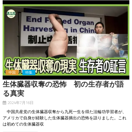
中国
特集
生体臓器収奪の恐怖 初の生存者が語
る真実
2024年7月16日
中国共産党の生体臓器収奪から九死一生を得た法輪功学習者が、
アメリカで自身が経験した生体臓器摘出の恐怖を語りました。これ
は初めての生体臓器収