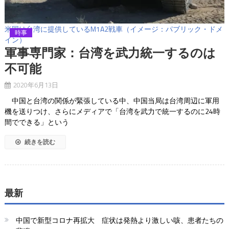
米国は台湾に提供しているM1A2戦車（イメージ：パブリック・ドメ
時事
イン）
軍事専門家：台湾を武力統一するのは
不可能
2020年6月13日
中国と台湾の関係が緊張している中、中国当局は台湾周辺に軍用
機を送りつけ、さらにメディアで「台湾を武力で統一するのに24時
間でできる」という
続きを読む
最新
中国で新型コロナ再拡大 症状は発熱より激しい咳、患者たちの