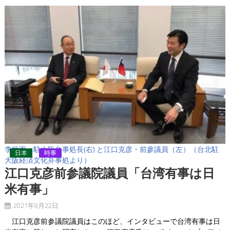
李世丙・駐大阪弁事処長(右) と江口克彦・前參議員（左）（台北駐
日本
時事
大阪経済文化弁事処より）
江口克彦前参議院議員「台湾有事は日
米有事」
2021年9月22日
江口克彦前参議院議員はこのほど、インタビューで台湾有事は日