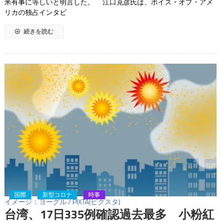
米有事に等しいと明言した。 江口克彦氏は、ボイス・オブ・アメ
リカの独占インタビ
続きを読む
国際
新型コロナ
時事
イメージ：ヨーグル / PIXTA(ピクスタ)
台湾、17日335例確認過去最多 小粉紅