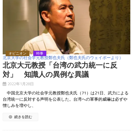
オピニオン
時事
北京大学の社会学元教授鄭也夫氏（鄭也夫氏のウェイボーより）
北京大元教授「台湾の武力統一に反
対」 知識人の異例な異議
2022年1月28日
中国北京大学の社会学元教授鄭也夫氏（71）は21日、武力による
台湾統一に反対する声明を公表した。台湾への軍事的威嚇は必ずや
憎しみを増やし、
続きを読む