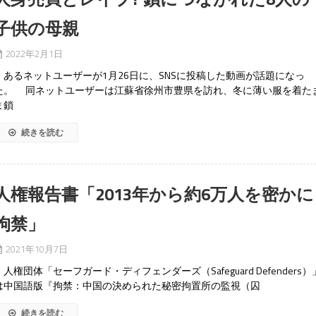
子供の母親
2022年2月1日
あるネットユーザーが1月26日に、SNSに投稿した動画が話題になっ
た。 同ネットユーザーは江蘇省徐州市豊県を訪れ、冬に薄い服を着た
ま鎖
続きを読む
人権報告書「2013年から約6万人を密かに
拘禁」
2021年10月7日
人権団体「セーフガード・ディフェンダーズ（Safeguard Defenders）
は中国語版『拘禁：中国の決められた秘密拘置所の監視（囚
続きを読む