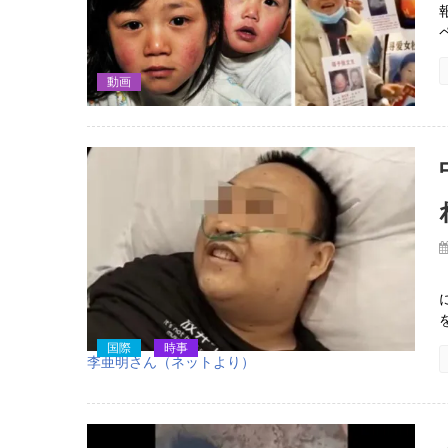
動画
国際
時事
李亜明さん（ネットより）