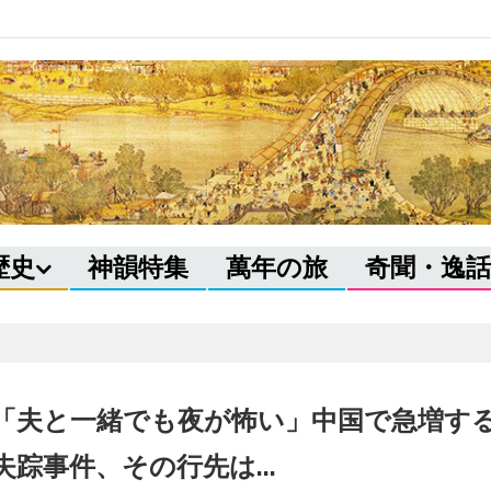
歴史
神韻特集
萬年の旅
奇聞・逸話
「夫と一緒でも夜が怖い」中国で急増す
失踪事件、その行先は…