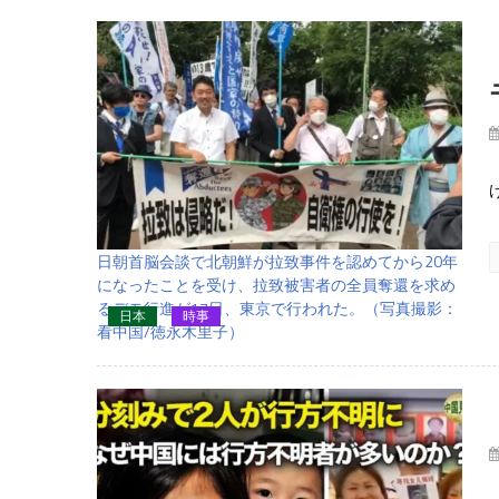
日朝首脳会談で北朝鮮が拉致事件を認めてから20年
になったことを受け、拉致被害者の全員奪還を求め
るデモ行進が17日、東京で行われた。（写真撮影：
日本
時事
看中国/徳永木里子）