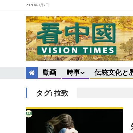
2026年8月7日
動画
時事
伝統文化と
タグ:
拉致