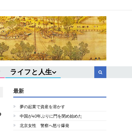
ライフと人生
最新
夢の起業で資産を溶かす
る
中国が40年ぶりに門を閉め始めた
北京女性 警察へ怒り爆発