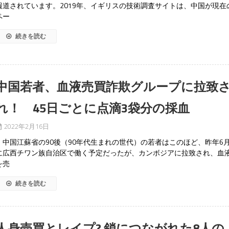
報道されています。2019年、イギリスの技術調査サイトは、中国が現在
ペー
続きを読む
中国若者、血液売買詐欺グループに拉致
れ！ 45日ごとに点滴3袋分の採血
2022年2月16日
中国江蘇省の90後（90年代生まれの世代）の若者はこのほど、昨年6
に広西チワン族自治区で働く予定だったが、カンボジアに拉致され、血
を売
続きを読む
人身売買とレイプ? 鎖につながれた8人の