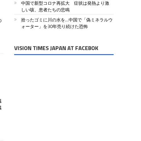
中国で新型コロナ再拡大 症状は発熱より激
しい咳、患者たちの悲鳴
拾ったゴミに川の水を…中国で「偽ミネラルウ
の
ォーター」を30年売り続けた恐怖
VISION TIMES JAPAN AT FACEBOK
臓
臓