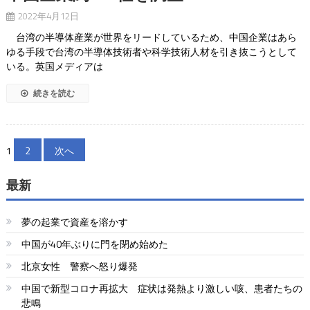
2022年4月12日
台湾の半導体産業が世界をリードしているため、中国企業はあら
ゆる手段で台湾の半導体技術者や科学技術人材を引き抜こうとして
いる。英国メディアは
続きを読む
投
1
2
次へ
稿
最新
の
ペ
夢の起業で資産を溶かす
ー
中国が40年ぶりに門を閉め始めた
北京女性 警察へ怒り爆発
ジ
中国で新型コロナ再拡大 症状は発熱より激しい咳、患者たちの
送
悲鳴