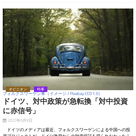
オピニオン
時事
フォルクスワーゲン車（イメージ / Pixabay CC0 1.0）
ドイツ、対中政策が急転換「対中投資
に赤信号」
2022年6月9日
ドイツのメディアは最近、フォルクスワーゲンによる中国への投
資プロジェクトが、ドイツ政府からの融資保証を得られなかったこ