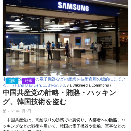
中国共産党は韓国の電子機器などの産業を技術盗用の標的にしてい
国際
時事
る。（Hans Olav Lien,
CC BY-SA 3.0
, via Wikimedia Commons）
中国共産党の計略・賄賂・ハッキン
グ、韓国技術を盗む
2021年3月6日
中国共産党は、高給取りの誘惑での裏切り、内部者への賄賂、ハ
ッキングなどの戦術を用いて、韓国の電子機器や造船、軍事などの