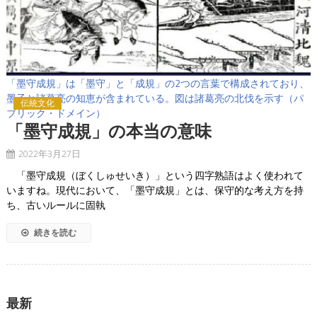
「墨守成規」は「墨守」と「成規」の2つの言葉で構成されており、
墨子と諸葛亮の知恵が含まれている。図は諸葛亮の北伐を示す（パ
伝統文化
ブリック・ドメイン）
「墨守成規」の本当の意味
2022年3月27日
「墨守成規（ぼくしゅせいき）」という四字熟語はよく使われて
いますね。現代において、「墨守成規」とは、保守的な考え方を持
ち、古いルールに固執
続きを読む
最新