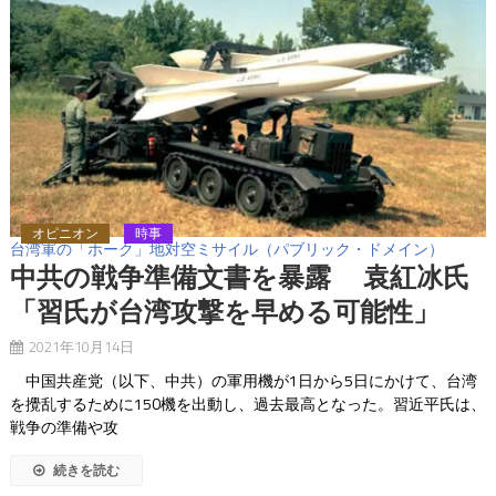
オピニオン
時事
台湾軍の「ホーク」地対空ミサイル（パブリック・ドメイン）
中共の戦争準備文書を暴露 袁紅冰氏
「習氏が台湾攻撃を早める可能性」
2021年10月14日
中国共産党（以下、中共）の軍用機が1日から5日にかけて、台湾
を攪乱するために150機を出動し、過去最高となった。習近平氏は、
戦争の準備や攻
続きを読む