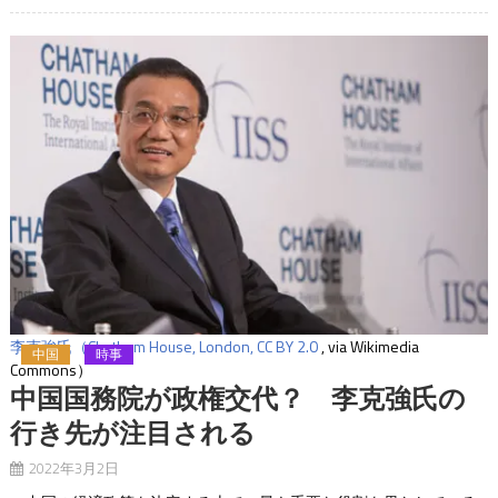
李克強氏（Chatham House, London,
CC BY 2.0
, via Wikimedia
中国
時事
Commons）
中国国務院が政権交代？ 李克強氏の
行き先が注目される
2022年3月2日