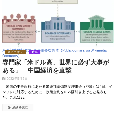
米連邦準備制度の3つの主要な実体（Public domain, via Wikimedia
オピニオン
時事
Commons）
専門家「米ドル高、世界に必ず大事が
ある」 中国経済を直撃
2022年5月6日
米国の中央銀行にあたる米連邦準備制度理事会（FRB）は4日、イ
ンフレに対応するために、政策金利を0.5%幅引き上げると発表し
た。これは22
続きを読む