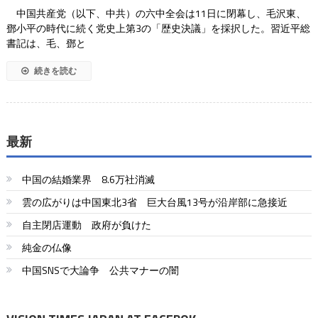
中国共産党（以下、中共）の六中全会は11日に閉幕し、毛沢東、
鄧小平の時代に続く党史上第3の「歴史決議」を採択した。習近平総
書記は、毛、鄧と
続きを読む
最新
中国の結婚業界 8.6万社消滅
雲の広がりは中国東北3省 巨大台風13号が沿岸部に急接近
自主閉店運動 政府が負けた
純金の仏像
中国SNSで大論争 公共マナーの闇