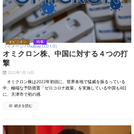
オピニオン
時事
（イメージ / Pixabay CC0 1.0）
オミクロン株、中国に対する４つの打
撃
2022年1月14日
オミクロン株は2022年初頭に、世界各地で猛威を振るっている
中、極端な予防措置「ゼロコロナ政策」を実施している中国も8日
に、天津市で初の感
続きを読む