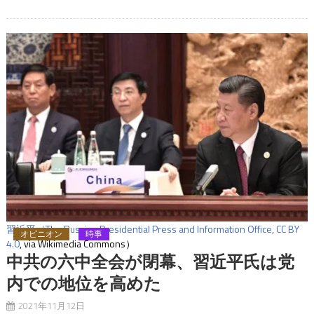
習近平（The Russian Presidential Press and Information Office,
CC BY
オピニオン
時事
4.0
, via Wikimedia Commons）
中共の六中全会が閉幕、習近平氏は党
内での地位を高めた
2021年11月12日