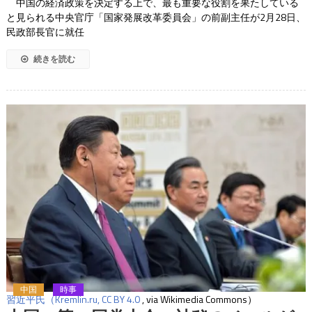
中国の経済政策を決定する上で、最も重要な役割を果たしている
と見られる中央官庁「国家発展改革委員会」の前副主任が2月28日、
民政部長官に就任
続きを読む
中国
時事
習近平氏（Kremlin.ru,
CC BY 4.0
, via Wikimedia Commons）