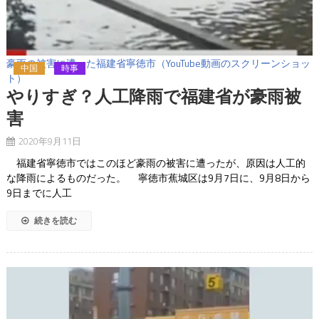
豪雨の被害に遭った福建省寧徳市（YouTube動画のスクリーンショッ
中国
時事
ト）
やりすぎ？人工降雨で福建省が豪雨被
害
2020年9月11日
福建省寧徳市ではこのほど豪雨の被害に遭ったが、原因は人工的
な降雨によるものだった。 寧徳市蕉城区は9月7日に、9月8日から
9日までに人工
続きを読む