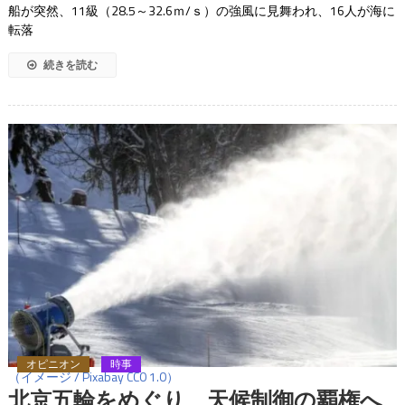
船が突然、11級（28.5～32.6ｍ/ｓ）の強風に見舞われ、16人が海に
転落
続きを読む
オピニオン
時事
（イメージ / Pixabay CC0 1.0）
北京五輪をめぐり、天候制御の覇権へ