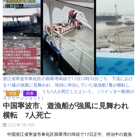
浙江省寧波市奉化区の翡翠湾埠頭で17日12時33分ごろ、下流におけ
る11級の強風に見舞われ、埠頭に停泊していた遊漁船1隻が横転し、
16人が海に転落し、うち7人が死亡したという。（ツイッター動画の
中国
時事
スクリーンショット）
中国寧波市、遊漁船が強風に見舞われ
横転 7人死亡
2022年7月19日
中国浙江省寧波市奉化区翡翠湾の埠頭で17日正午、停泊中の遊漁