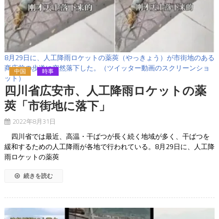
8月29日に、人工降雨ロケットの薬莢（やっきょう）が市街地のある
商店前の歩道に突然落下した。（ツイッター動画のスクリーンショ
中国
時事
ット）
四川省広安市、人工降雨ロケットの薬
莢「市街地に落下」
2022年8月31日
四川省では最近、高温・干ばつが長く続く地域が多く、干ばつを
緩和するための人工降雨が各地で行われている。8月29日に、人工降
雨ロケットの薬莢
続きを読む