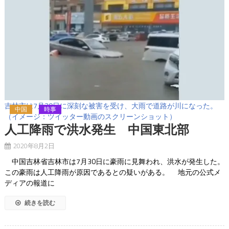
吉林市は7月30日に深刻な被害を受け、大雨で道路が川になった。
中国
時事
（イメージ：ツイッター動画のスクリーンショット）
人工降雨で洪水発生 中国東北部
2020年8月2日
中国吉林省吉林市は7月30日に豪雨に見舞われ、洪水が発生した。
この豪雨は人工降雨が原因であるとの疑いがある。 地元の公式メ
ディアの報道に
続きを読む