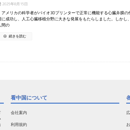
2025年8月15日
アメリカの科学者がバイオ3Dプリンターで正常に機能する心臓弁膜の
製に成功し、人工心臓移植分野に大きな発展をもたらしました。しかし
人間の
続きを読む
看中国について
有
会社案内
い
利用規約
お