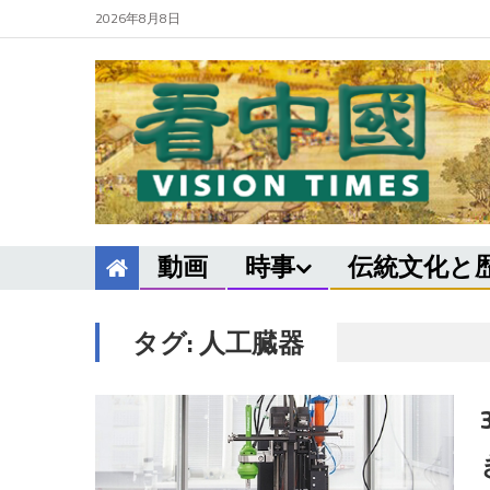
2026年8月8日
動画
時事
伝統文化と
タグ:
人工臓器