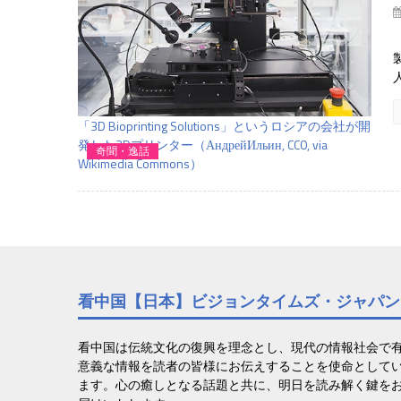
「3D Bioprinting Solutions」というロシアの会社が開
発した3Dプリンター（АндрейИльин, CC0, via
奇聞・逸話
Wikimedia Commons）
看中国【日本】ビジョンタイムズ・ジャパン
看中国は伝統文化の復興を理念とし、現代の情報社会で
意義な情報を読者の皆様にお伝えすることを使命として
ます。心の癒しとなる話題と共に、明日を読み解く鍵を