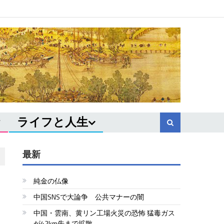
ライフと人生
最新
純金の仏像
中国SNSで大論争 公共マナーの闇
中国・雲南、黄リン工場火災の恐怖 猛毒ガス
が42km先まで拡散