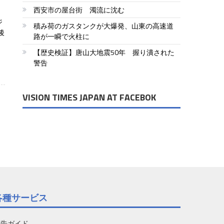
西安市の屋台街 濁流に沈む
ジ
積み荷のガスタンクが大爆発、山東の高速道
後
路が一瞬で火柱に
【歴史検証】唐山大地震50年 握り潰された
警告
VISION TIMES JAPAN AT FACEBOK
各種サービス
広告ガイド