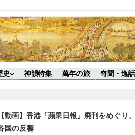
歴史
神韻特集
萬年の旅
奇聞・逸話
【動画】香港「蘋果日報」廃刊をめぐり
各国の反響