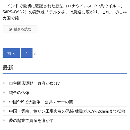
インドで最初に確認された新型コロナウイルス（中共ウイルス、
SARS-CoV-2）の変異株「デルタ株」は急速に広がり、これまでに74
カ国で確
続きを読む
投
前へ
1
2
稿
最新
の
ペ
自主閉店運動 政府が負けた
ー
純金の仏像
中国SNSで大論争 公共マナーの闇
ジ
中国・雲南、黄リン工場火災の恐怖 猛毒ガスが42km先まで拡散
送
夢の起業で資産を溶かす
り