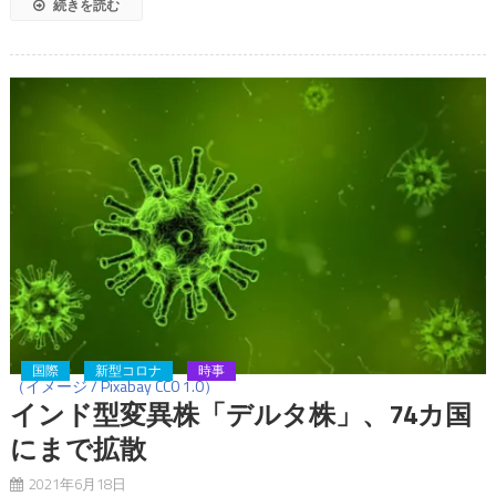
続きを読む
国際
新型コロナ
時事
（イメージ / Pixabay CC0 1.0）
インド型変異株「デルタ株」、74カ国
にまで拡散
2021年6月18日