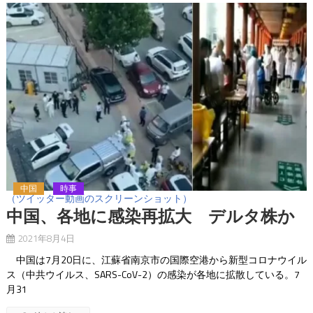
中国
時事
（ツイッター動画のスクリーンショット）
中国、各地に感染再拡大 デルタ株か
2021年8月4日
中国は7月20日に、江蘇省南京市の国際空港から新型コロナウイル
ス（中共ウイルス、SARS-CoV-2）の感染が各地に拡散している。7
月31