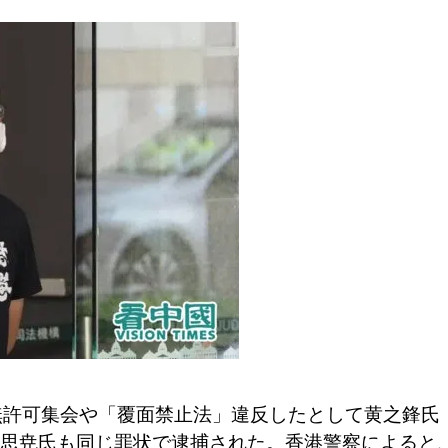
に無許可集会や「覆面禁止法」違反したとして黄之鋒氏
思尭氏も同じ罪状で逮捕された。香港警察によると