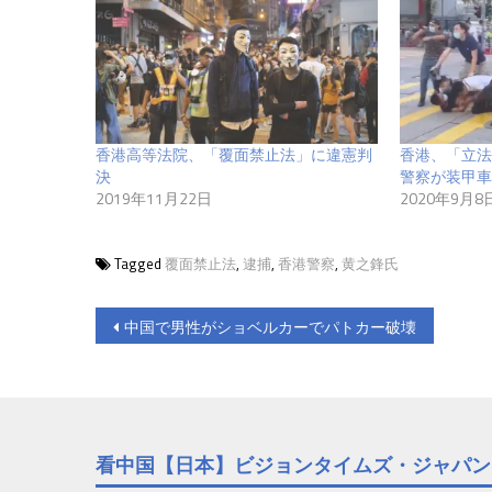
香港高等法院、「覆面禁止法」に違憲判
香港、「立法
決
警察が装甲車
2019年11月22日
2020年9月8
Tagged
覆面禁止法
,
逮捕
,
香港警察
,
黄之鋒氏
投
中国で男性がショベルカーでパトカー破壊
稿
ナ
ビ
看中国【日本】ビジョンタイムズ・ジャパン
ゲ