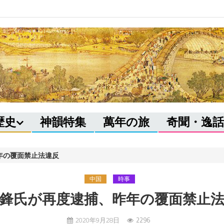
歴史
神韻特集
萬年の旅
奇聞・逸話
年の覆面禁止法違反
中国
時事
鋒氏が再度逮捕、昨年の覆面禁止
2020年9月28日
2296