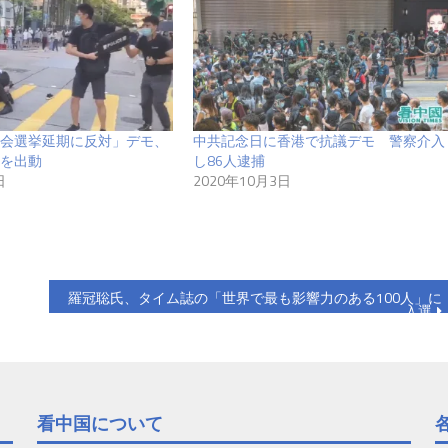
会選挙延期に反対」デモ、
中共記念日に香港で抗議デモ 警察介入
を出動
し86人逮捕
日
2020年10月3日
羅冠聡氏、タイム誌の「世界で最も影響力のある100人」に
入選
看中国について