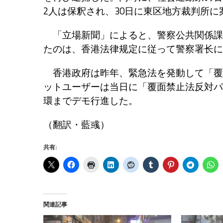
2人は保釈され、30日に東区地方裁判所
「立場新聞」によると、警察公共関係課は、
たのは、香港法律规定に従って警察署长に
香港政府は昨年、緊急法を発動して「覆面
ットユーザーは当日に「覆面禁止法反対パ
環までデモ行進した。
（翻訳・藍彧）
共有:
関連記事