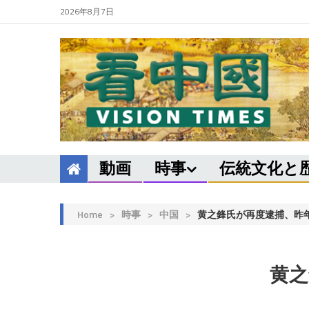
2026年8月7日
動画
時事
伝統文化と
Home
>
時事
>
中国
>
黄之鋒氏が再度逮捕、昨
黄之