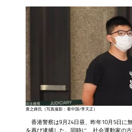
黄之鋒氏（写真撮影：看中国/李天正）
香港警察は9月24日昼、昨年10月5日
を再び逮捕した。同時に、社会運動家の古