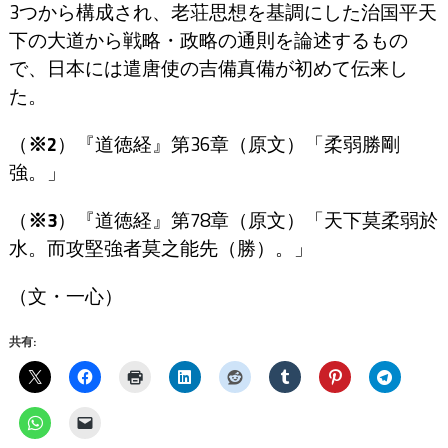
3つから構成され、老荘思想を基調にした治国平天
下の大道から戦略・政略の通則を論述するもの
で、日本には遣唐使の吉備真備が初めて伝来し
た。
（
※2
）『道徳経』第36章（原文）「柔弱勝剛
強。」
（
※3
）『道徳経』第78章（原文）「天下莫柔弱於
水。而攻堅強者莫之能先（勝）。」
（文・一心）
共有: