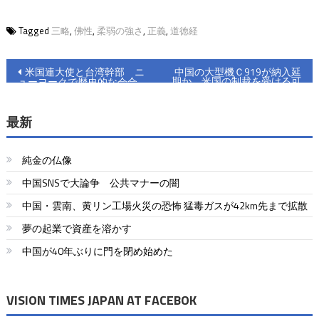
Tagged
三略
,
佛性
,
柔弱の強さ
,
正義
,
道徳経
投
米国連大使と台湾幹部 ニ
中国の大型機Ｃ919が納入延
期か 米国の制裁を受ける可
ューヨークで歴史的な会合
稿
能性
ナ
最新
ビ
純金の仏像
ゲ
中国SNSで大論争 公共マナーの闇
ー
中国・雲南、黄リン工場火災の恐怖 猛毒ガスが42km先まで拡散
シ
夢の起業で資産を溶かす
ョ
中国が40年ぶりに門を閉め始めた
ン
VISION TIMES JAPAN AT FACEBOK