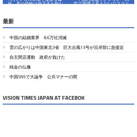
年で崩壊？見えないリスクと
発 真の恐怖は地下水を蝕む
稿
は
「猛毒汚染」
ナ
最新
ビ
中国の結婚業界 8.6万社消滅
ゲ
雲の広がりは中国東北3省 巨大台風13号が沿岸部に急接近
ー
自主閉店運動 政府が負けた
シ
純金の仏像
ョ
中国SNSで大論争 公共マナーの闇
ン
VISION TIMES JAPAN AT FACEBOK