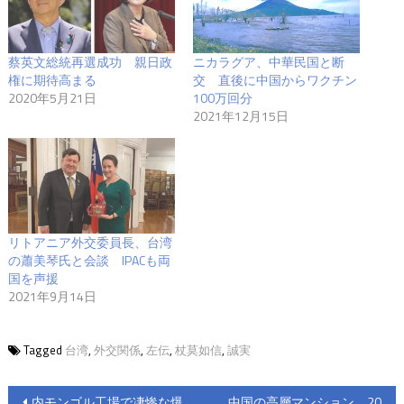
蔡英文総統再選成功 親日政
ニカラグア、中華民国と断
権に期待高まる
交 直後に中国からワクチン
2020年5月21日
100万回分
2021年12月15日
リトアニア外交委員長、台湾
の蕭美琴氏と会談 IPACも両
国を声援
2021年9月14日
Tagged
台湾
,
外交関係
,
左伝
,
杖莫如信
,
誠実
投
内モンゴル工場で凄惨な爆
中国の高層マンション 20