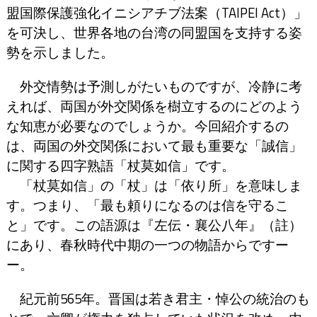
盟国際保護強化イニシアチブ法案（TAIPEI Act）」
を可決し、世界各地の台湾の同盟国を支持する姿
勢を示しました。
外交情勢は予測しがたいものですが、冷静に考
えれば、両国が外交関係を樹立するのにどのよう
な知恵が必要なのでしょうか。今回紹介するの
は、両国の外交関係において最も重要な「誠信」
に関する四字熟語「杖莫如信」です。
「杖莫如信」の「杖」は「依り所」を意味しま
す。つまり、「最も頼りになるのは信を守るこ
と」です。この語源は『左伝・襄公八年』（註）
にあり、春秋時代中期の一つの物語からですー
ー。
紀元前565年。晋国は若き君主・悼公の統治のも