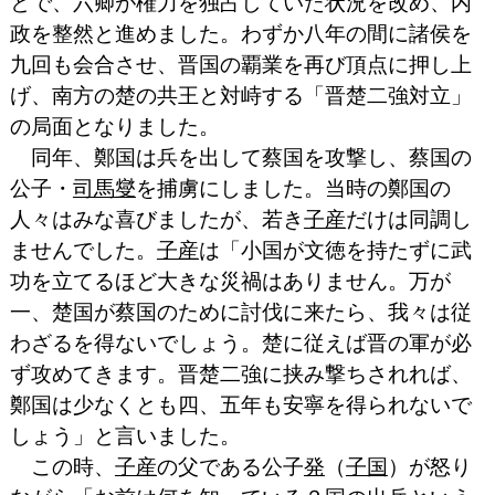
とで、六卿が権力を独占していた状況を改め、内
政を整然と進めました。わずか八年の間に諸侯を
九回も会合させ、晋国の覇業を再び頂点に押し上
げ、南方の楚の共王と対峙する「晋楚二強対立」
の局面となりました。
同年、鄭国は兵を出して蔡国を攻撃し、蔡国の
公子・
司馬燮
を捕虜にしました。当時の鄭国の
人々はみな喜びましたが、若き
子産
だけは同調し
ませんでした。
子産
は「小国が文徳を持たずに武
功を立てるほど大きな災禍はありません。万が
一、楚国が蔡国のために討伐に来たら、我々は従
わざるを得ないでしょう。楚に従えば晋の軍が必
ず攻めてきます。晋楚二強に挟み撃ちされれば、
鄭国は少なくとも四、五年も安寧を得られないで
しょう」と言いました。
この時、
子産
の父である公子
発
（
子国
）が怒り