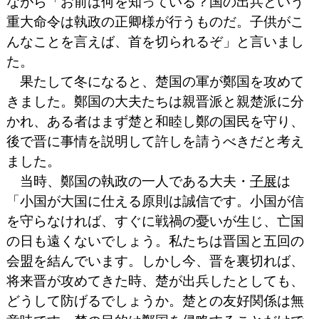
ながら「お前は何を知っている？国の出兵という
重大命令は執政の正卿様が行うものだ。子供がこ
んなことを言えば、首を切られるぞ」と言いまし
た。
果たして冬になると、楚国の軍が鄭国を攻めて
きました。鄭国の大夫たちは親晋派と親楚派に分
かれ、ある者はまず楚と和睦し鄭の国民を守り、
後で晋に事情を説明して許しを請うべきだと考え
ました。
当時、鄭国の執政の一人である大夫・
子展
は
「小国が大国に仕える原則は誠信です。小国が信
を守らなければ、すぐに戦禍の憂いが生じ、亡国
の日も遠くないでしょう。私たちは晋国と五回の
会盟を結んでいます。しかし今、晋を裏切れば、
将来晋が攻めてきた時、楚が出兵したとしても、
どうして防げるでしょうか。楚との友好関係は無