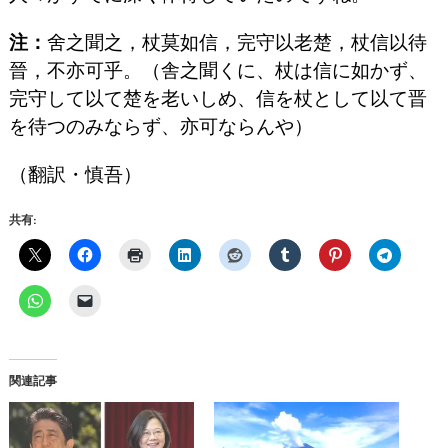
注：
舍之聞之，杖莫如信，完守以老楚，杖信以待
晉，不亦可乎。（舎之聞くに、杖は信に如かず、
完守して以て楚を老いしめ、信を杖として以て晋
を待つのみならず、亦可ならんや）
（翻訳・慎吾）
共有:
関連記事