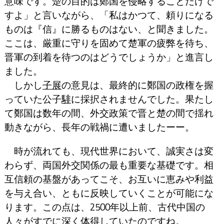
意味です。楚の目的は鄭国を侵略することだけで
すよ」と言いながら、「私はかつて、頼りになる
ものは『信』に勝るものはない、と聞きました。
ここは、厳重に守りを固めて楚軍の疲弊を待ち、
晋軍の到着を待つのはどうでしょうか」と進言し
ました。
しかし
子展
の意見は、最終的に鄭国の政権を握
っていた公子
騑
に採択されませんでした。果たし
て鄭国は数年の間、外交政策で晋と楚の間で揺れ
動きながら、長年の戦禍に遭いましたーー。
時が流れても、現代世界において、誠実さは変
わらず、両国外交関係の最も重要な基礎です。相
互信頼の基盤があってこそ、お互いに恵みや利益
を与え合い、ともに反映していくことが可能にな
ります。この点は、2500年以上前、古代中国の
人々がすでに深く体得していたのですね。