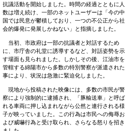
抗議活動を開始しました。時間の経過とともに人
数は増え続け、一部のネットユーザーは「今の中
国では民意が鬱積しており、一つの不公正から社
会的爆発に発展しかねない」と指摘しました。
当初、市政府は一部の抗議者と対話するため
に、市庁舎の礼堂に誘導するなど、対話姿勢を示
す場面も見られました。しかしその後、江油市を
管轄する綿陽市から多数の特別警察が派遣された
事により、状況は急激に緊迫化しました。
現地から投稿された映像には、多数の市民が警
察により強制的に逮捕され、「豚輸送車」と呼ば
れる車両に押し込まれながら公然と連行される様
子が映っていました。この行為は市民への侮辱お
よび威嚇行為と受け取られ、さらなる怒りを招き
ました。