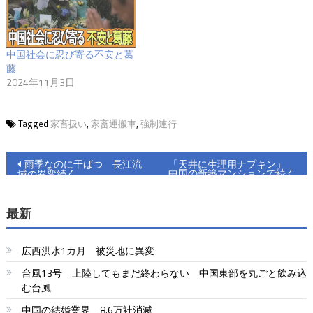
中国社会に忍び寄る不安と葛
藤
2024年11月3日
Tagged
家畜扱い
,
家畜運搬車
,
強制連行
投
雨季なのに干ばつ 長江流
「天井に生理用ナプキン」
中国の新築マンションで続く
域の異変続く
稿
漏水地獄
ナ
最新
ビ
広西洪水1カ月 被災地に異変
ゲ
台風13号 上陸してもまだ終わらない 中国東部を丸ごと飲み込
ー
む台風
中国の結婚業界 8.6万社消滅