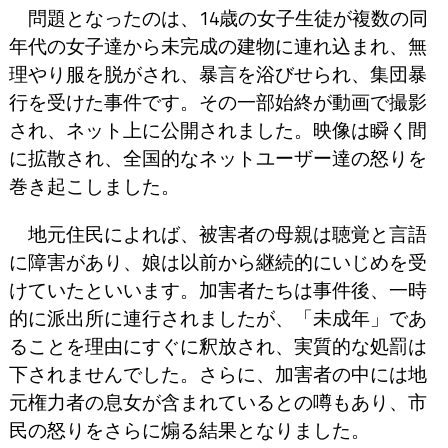
問題となったのは、14歳の女子生徒が複数の同
年代の女子達から未完成の建物に連れ込まれ、無
理やり服を脱がされ、暴言を浴びせられ、集団暴
行を受けた事件です。その一部始終が動画で撮影
され、ネット上に公開されました。映像は瞬く間
に拡散され、全国的なネットユーザー達の怒りを
巻き起こしました。
地元住民によれば、被害者の母親は聴覚と言語
に障害があり、娘は以前から継続的にいじめを受
けていたといいます。加害者たちは事件後、一時
的に派出所に連行されましたが、「未成年」であ
ることを理由にすぐに釈放され、実質的な処罰は
下されませんでした。さらに、加害者の中には地
元権力者の息女が含まれているとの噂もあり、市
民の怒りをさらに煽る結果となりました。