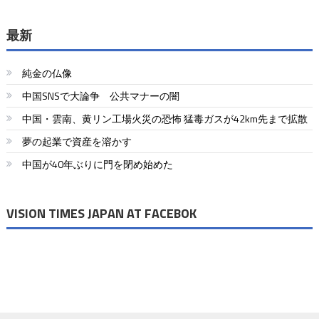
稿
食生活
ル”
ナ
最新
ビ
純金の仏像
ゲ
中国SNSで大論争 公共マナーの闇
ー
中国・雲南、黄リン工場火災の恐怖 猛毒ガスが42km先まで拡散
シ
夢の起業で資産を溶かす
ョ
中国が40年ぶりに門を閉め始めた
ン
VISION TIMES JAPAN AT FACEBOK