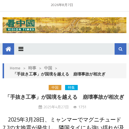
2026年8月7日
Home
>
時事
>
中国
>
「手抜き工事」が国境を越える 崩壊事故が相次ぎ
中国
特集
「手抜き工事」が国境を越える 崩壊事故が相次ぎ
2025年4月27日
1751
2025年3月28日、ミャンマーでマグニチュード
7.7の大地震が発生し、隣国タイにも強い揺れが及