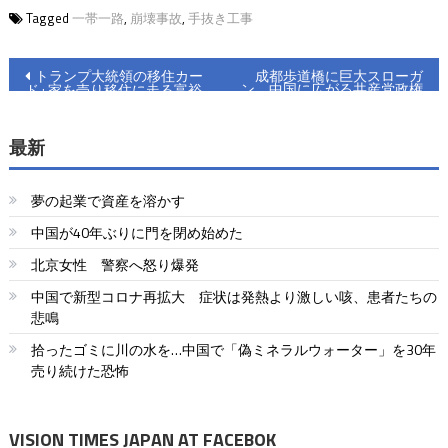
Tagged
一帯一路
,
崩壊事故
,
手抜き工事
投
トランプ大統領の移住カー
成都歩道橋に巨大スローガ
ン 中国に広がる共産党政権
ド : 家を売り移住に走る富裕
稿
への不満
層
ナ
最新
ビ
夢の起業で資産を溶かす
ゲ
中国が40年ぶりに門を閉め始めた
ー
北京女性 警察へ怒り爆発
シ
中国で新型コロナ再拡大 症状は発熱より激しい咳、患者たちの
ョ
悲鳴
拾ったゴミに川の水を…中国で「偽ミネラルウォーター」を30年
ン
売り続けた恐怖
VISION TIMES JAPAN AT FACEBOK