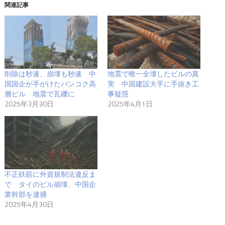
関連記事
削除は秒速、崩壊も秒速 中
地震で唯一全壊したビルの真
国国企が手がけたバンコク高
実 中国建設大手に手抜き工
層ビル 地震で瓦礫に
事疑惑
2025年3月30日
2025年4月1日
不正鉄筋に外資規制法違反ま
で タイのビル崩壊、中国企
業幹部を逮捕
2025年4月30日