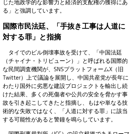
じた地政学的な影響力と経済的支配権の獲得にあ
る」と強調しています。
国際市民法廷、「手抜き工事は人道に
対する罪」と指摘
タイでのビル倒壊事故を受けて、「中国法廷
（チャイナ・トリビューン）」と呼ばれる国際的
な民間調査機関が、SNSプラットフォームX（旧
Twitter）上で議論を展開し、中国共産党が長年に
わたり国外に劣悪な建設プロジェクトを輸出し続
けた結果、多くの死傷者や公共の安全を脅かす事
故を引き起こしてきたと指摘し、もはや単なる技
術的な失敗ではなく、「人道に対する罪」に該当
する可能性があると警鐘を鳴らしています。
国際刑事裁判所（ICC）の設立根拠であるローマ