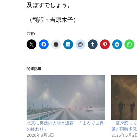
及ぼすでしょう。
（翻訳・吉原木子）
共有:
関連記事
北京に突然の大雪と濃霧 「まるで世界
「空が怒って
の終わり」
風が同時多発
2026年3月6日
2025年5月2