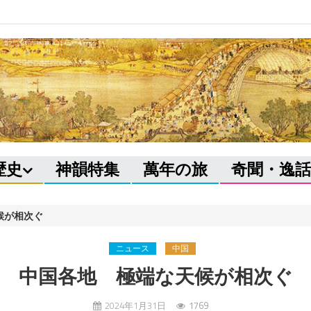
歴史
神韻特集
萬年の旅
奇聞・逸話
候が相次ぐ
ニュース
中国
中国各地 極端な天候が相次ぐ
2024年1月31日
1769