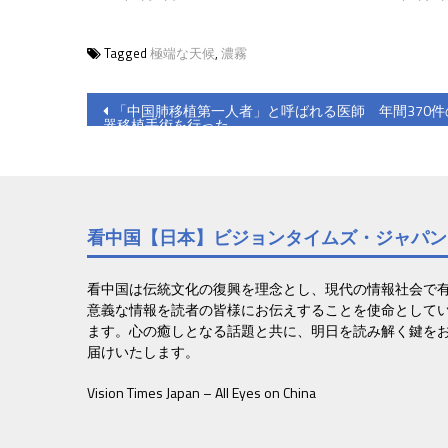
Tagged
極端な天候
,
濃霧
投
「中国肺移植第一人者」と呼ばれる医師 年間370件
器移植手術を行った
稿
ナ
ビ
看中国【日本】ビジョンタイムズ・ジャパン
ゲ
ー
看中国は伝統文化の復興を理念とし、現代の情報社会で
意義な情報を読者の皆様にお伝えすることを使命として
シ
ます。心の癒しとなる話題と共に、明日を読み解く鍵を
ョ
届けいたします。
ン
Vision Times Japan – All Eyes on China