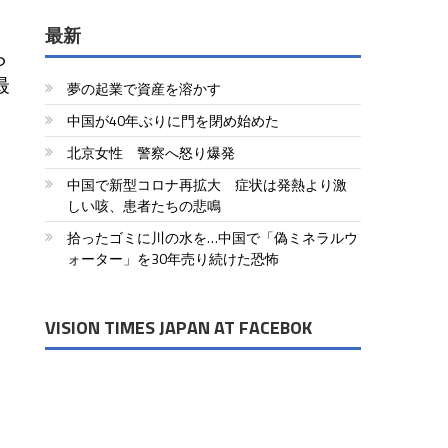
最新
ら
最
夢の起業で資産を溶かす
中国が40年ぶりに門を閉め始めた
北京女性 警察へ怒り爆発
中国で新型コロナ再拡大 症状は発熱より激
しい咳、患者たちの悲鳴
拾ったゴミに川の水を…中国で「偽ミネラルウ
ォーター」を30年売り続けた恐怖
VISION TIMES JAPAN AT FACEBOK