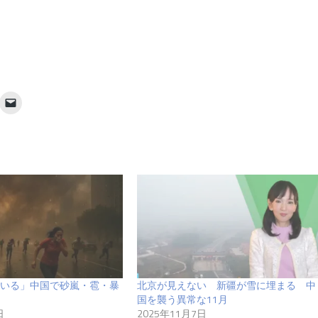
いる」中国で砂嵐・雹・暴
北京が見えない 新疆が雪に埋まる 中
国を襲う異常な11月
日
2025年11月7日