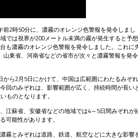
午前2時50分に、濃霧のオレンジ色警報を発令しまし
域では視界が200メートル未満の霧が発生すると予
台も濃霧のオレンジ色警報を発令しました。これに
省、山東省、河南省などの省市が次々と濃霧警報を発令
日から2月5日にかけて、中国は広範囲にわたるみぞ
今回のみぞれは、影響範囲が広く、持続時間が長い
強いものとなります。
、江蘇省、安徽省などの地域では4～5日間みぞれが
る可能性があります。
濃霧とみぞれは道路、鉄道、航空などに大きな影響