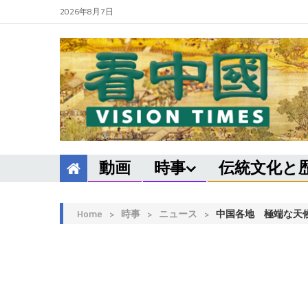
2026年8月7日
動画
時事
伝統文化と
Home
>
時事
>
ニュース
>
中国各地 極端な天