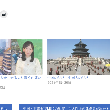
大会 走るより奪うが速い
中国の品格 中国人の品格
2021年8月26日
30日
よるも
中国・甘粛省でM6.2の地震 百人以上の死傷者が出た