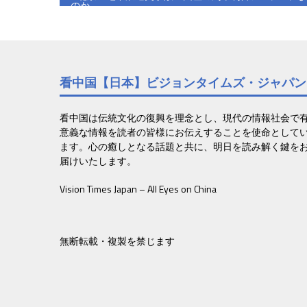
のか
稿
ナ
ビ
看中国【日本】ビジョンタイムズ・ジャパン
ゲ
ー
看中国は伝統文化の復興を理念とし、現代の情報社会で
意義な情報を読者の皆様にお伝えすることを使命として
シ
ます。心の癒しとなる話題と共に、明日を読み解く鍵を
ョ
届けいたします。
ン
Vision Times Japan – All Eyes on China
無断転載・複製を禁じます