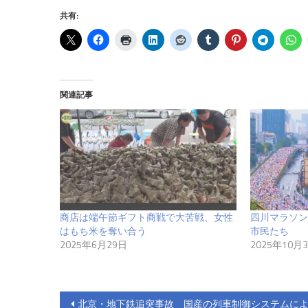
共有:
関連記事
商店は端午節ギフト商戦で大苦戦、女性
四川マラソン
はもち米を奪い合う
市民たち
2025年6月29日
2025年10月
投
北京・地下鉄追突事故 国産の列車制御システムに