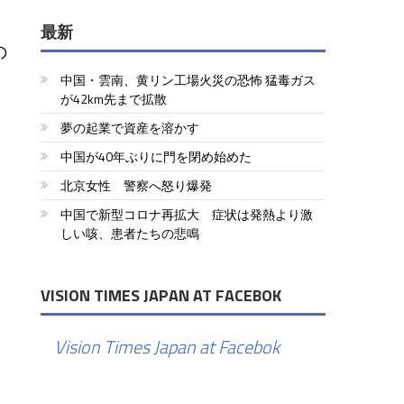
最新
の
中国・雲南、黄リン工場火災の恐怖 猛毒ガス
が42km先まで拡散
夢の起業で資産を溶かす
中国が40年ぶりに門を閉め始めた
北京女性 警察へ怒り爆発
中国で新型コロナ再拡大 症状は発熱より激
しい咳、患者たちの悲鳴
VISION TIMES JAPAN AT FACEBOK
Vision Times Japan at Facebok