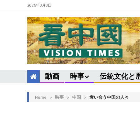
2026年8月8日
動画
時事
伝統文化と
Home
>
時事
>
中国
>
奪い合う中国の人々