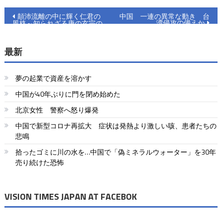
投
顛沛流離の中に輝く仁君の
中国 一連の異常な動き 台
湾侵攻の備えか
風格～知られざる唐の玄宗の
稿
本当の姿～
ナ
最新
ビ
夢の起業で資産を溶かす
ゲ
中国が40年ぶりに門を閉め始めた
ー
北京女性 警察へ怒り爆発
シ
中国で新型コロナ再拡大 症状は発熱より激しい咳、患者たちの
ョ
悲鳴
拾ったゴミに川の水を…中国で「偽ミネラルウォーター」を30年
ン
売り続けた恐怖
VISION TIMES JAPAN AT FACEBOK