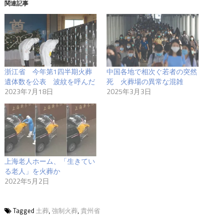
関連記事
浙江省 今年第1四半期火葬
中国各地で相次ぐ若者の突然
遺体数を公表 波紋を呼んだ
死 火葬場の異常な混雑
2023年7月18日
2025年3月3日
上海老人ホーム、「生きてい
る老人」を火葬か
2022年5月2日
Tagged
土葬
,
強制火葬
,
貴州省