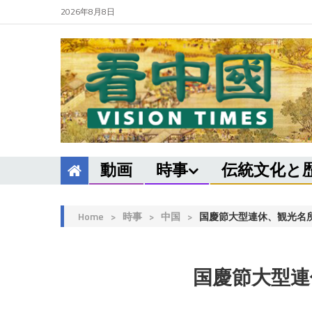
2026年8月8日
動画
時事
伝統文化と
Home
>
時事
>
中国
>
国慶節大型連休、観光名
国慶節大型連