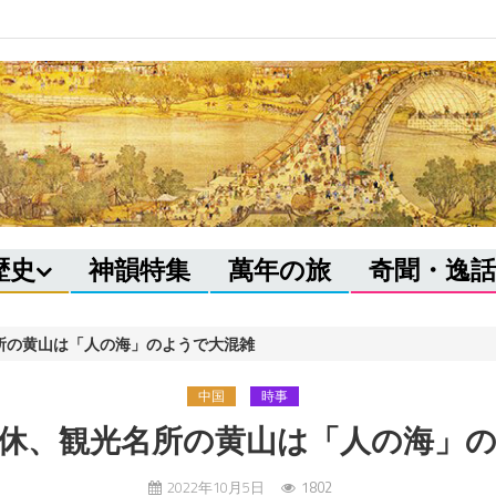
歴史
神韻特集
萬年の旅
奇聞・逸話
所の黄山は「人の海」のようで大混雑
中国
時事
休、観光名所の黄山は「人の海」
2022年10月5日
1802