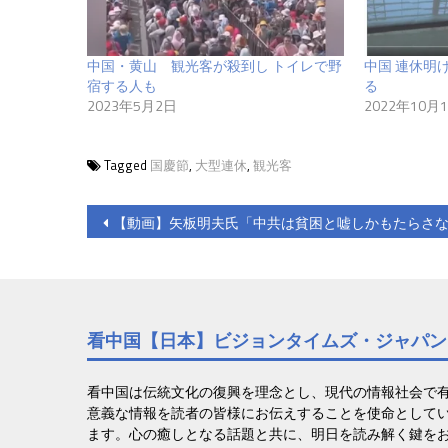
中国・黄山 観光客が殺到し トイレで野
中国 連休明
宿する人も
る
2023年5月2日
2022年10月
Tagged
国慶節
,
大型連休
,
観光客
投
【動画】矢板明夫氏「中共は貧困と嘘しかもたらさ
稿
ナ
ビ
看中国【日本】ビジョンタイムズ・ジャパン
ゲ
ー
看中国は伝統文化の復興を理念とし、現代の情報社会で
意義な情報を読者の皆様にお伝えすることを使命として
シ
ます。心の癒しとなる話題と共に、明日を読み解く鍵を