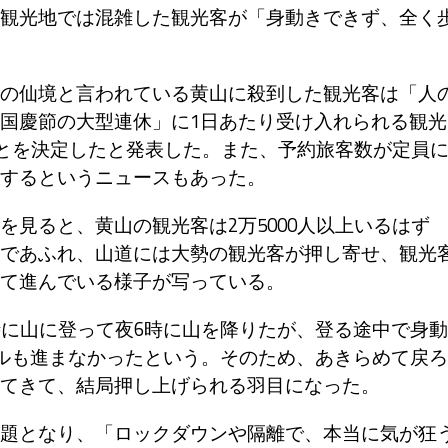
観光地では混雑した観光客が「身動きできず、全く
の仙境と言われている黄山に殺到した観光客は「人
国慶節の大型連休」に1日あたり受け入れられる観光
ことを決定したと発表した。また、予約旅客数が定員
するというニュースもあった。
見ると、黄山の観光客は2万5000人以上いるはず
であふれ、山道には大勢の観光客が押し寄せ、観光
て進んでいる様子が写っている。
に山に登って夜6時に山を降りたが、登る途中で身動
トルも進まなかったという。そのため、あきらめて戻ろ
てきて、結局押し上げられる羽目になった。
題となり、「ロックダウンや隔離で、本当に気が狂