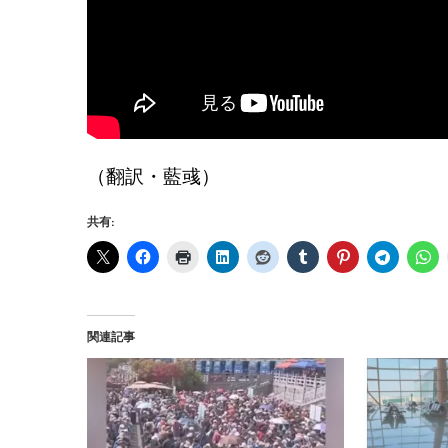
（翻訳・藍彧）
共有:
関連記事