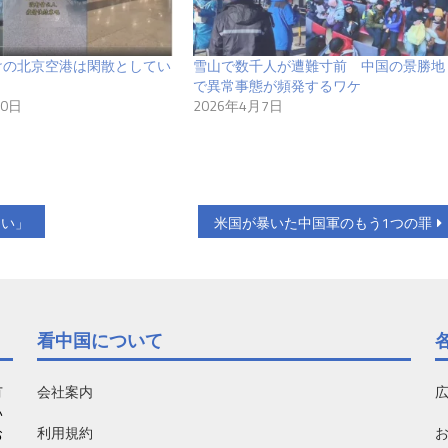
けの北京空港は閑散としてい
雪山で数千人が遭難寸前 中国の景勝地
で異常事態が頻発するワケ
10日
2026年4月7日
ない」
米国が暴いた中国軍のもう1つの罪
看中国について
有
会社案内
い
利用規約
お