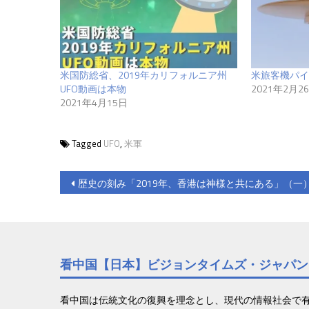
米国防総省、2019年カリフォルニア州
米旅客機パイ
UFO動画は本物
2021年2月2
2021年4月15日
Tagged
UFO
,
米軍
投
歴史の刻み「2019年、香港は神様と共にある」（一
稿
ナ
ビ
看中国【日本】ビジョンタイムズ・ジャパン
ゲ
ー
看中国は伝統文化の復興を理念とし、現代の情報社会で