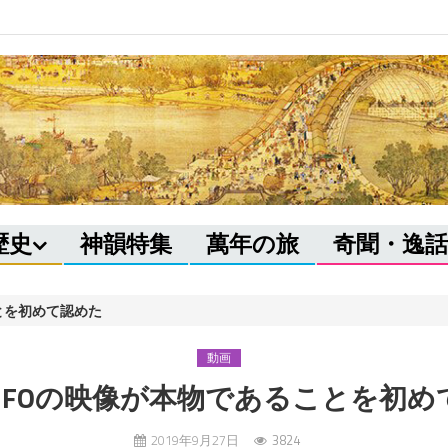
歴史
神韻特集
萬年の旅
奇聞・逸話
とを初めて認めた
動画
UFOの映像が本物であることを初め
2019年9月27日
3824