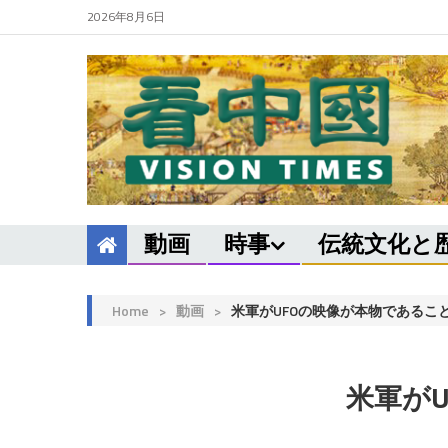
2026年8月6日
動画
時事
伝統文化と
Home
>
動画
>
米軍がUFOの映像が本物であるこ
米軍が