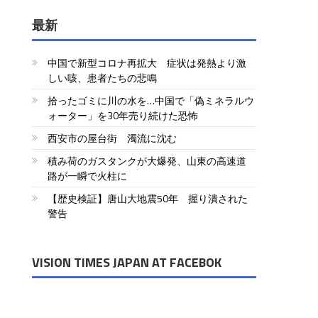
最新
中国で新型コロナ再拡大 症状は発熱より激
しい咳、患者たちの悲鳴
拾ったゴミに川の水を…中国で「偽ミネラルウ
ォーター」を30年売り続けた恐怖
西安市の屋台街 濁流に沈む
積み荷のガスタンクが大爆発、山東の高速道
路が一瞬で火柱に
【歴史検証】唐山大地震50年 握り潰された
警告
VISION TIMES JAPAN AT FACEBOK