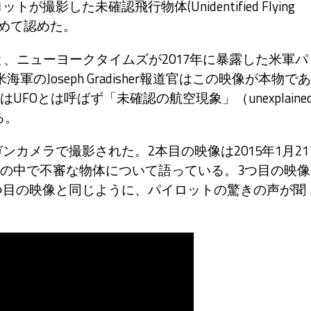
撮影した未確認飛行物体(Unidentified Flying
を初めて認めた。
と、ニューヨークタイムズが2017年に暴露した米軍パ
Joseph Gradisher報道官はこの映像が本物であ
Oとは呼ばず「未確認の航空現象」（unexplaine
る。
のガンカメラで撮影された。2本目の映像は2015年1月21
の中で不審な物体について語っている。3つ目の映像
、2つ目の映像と同じように、パイロットの驚きの声が聞