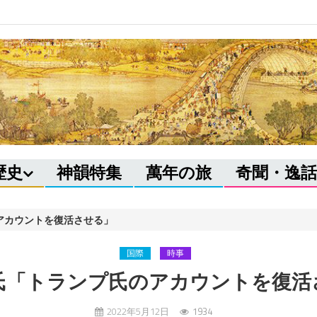
歴史
神韻特集
萬年の旅
奇聞・逸話
アカウントを復活させる」
国際
時事
氏「トランプ氏のアカウントを復活
2022年5月12日
1934