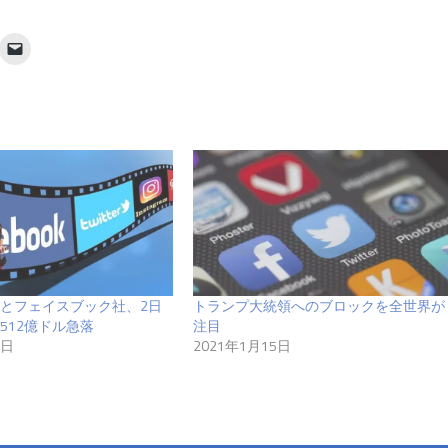
とフェイスブック社、2日
トランプ大統領へのブロックを全世界が
512億ドル急落
注目
7日
2021年1月15日