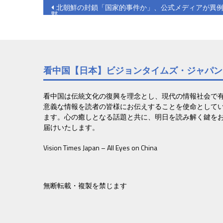
投
北朝鮮の封鎖「国家的事件か」、公式メディアが異
黙
稿
ナ
ビ
看中国【日本】ビジョンタイムズ・ジャパン
ゲ
ー
看中国は伝統文化の復興を理念とし、現代の情報社会で
意義な情報を読者の皆様にお伝えすることを使命として
シ
ます。心の癒しとなる話題と共に、明日を読み解く鍵を
ョ
届けいたします。
ン
Vision Times Japan – All Eyes on China
無断転載・複製を禁じます