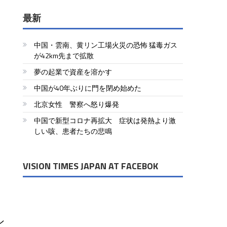
最新
中国・雲南、黄リン工場火災の恐怖 猛毒ガス
が42km先まで拡散
夢の起業で資産を溶かす
中国が40年ぶりに門を閉め始めた
北京女性 警察へ怒り爆発
中国で新型コロナ再拡大 症状は発熱より激
しい咳、患者たちの悲鳴
VISION TIMES JAPAN AT FACEBOK
ン