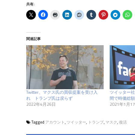
共有:
関連記事
Twitter、マクス氏の買収提案を受け入
ツイッター社
れ トランプ氏は戻らず
間で時価総額
2022年4月26日
2021年1月1
Tagged
アカウント
,
ツイッター
,
トランプ
,
マスク
,
復活