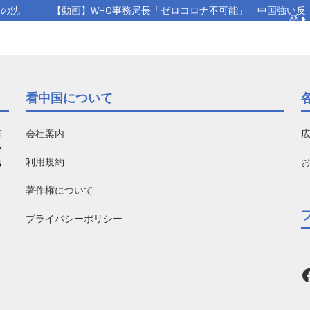
例の沈
【動画】WHO事務局長「ゼロコロナ不可能」 中国強い反
発
看中国について
有
会社案内
い
利用規約
お
著作権について
プライバシーポリシー
F