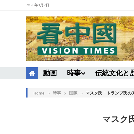
2026年8月7日
動画
時事
伝統文化と
Home
>
時事
>
国際
>
マスク氏「トランプ氏の
マスク