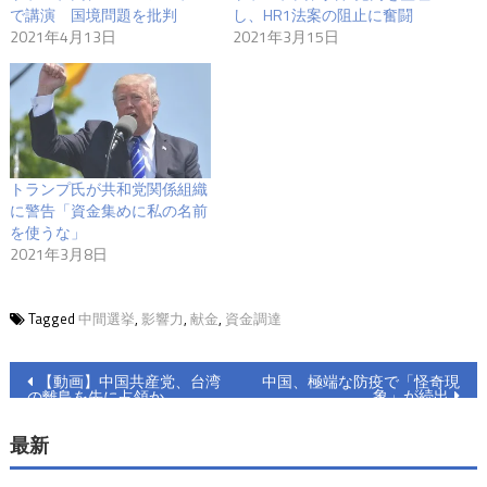
で講演 国境問題を批判
し、HR1法案の阻止に奮闘
2021年4月13日
2021年3月15日
トランプ氏が共和党関係組織
に警告「資金集めに私の名前
を使うな」
2021年3月8日
Tagged
中間選挙
,
影響力
,
献金
,
資金調達
投
【動画】中国共産党、台湾
中国、極端な防疫で「怪奇現
象」が続出
の離島を先に占領か
稿
最新
ナ