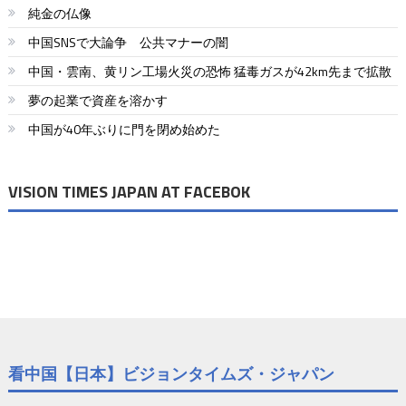
ビ
純金の仏像
ゲ
中国SNSで大論争 公共マナーの闇
ー
中国・雲南、黄リン工場火災の恐怖 猛毒ガスが42km先まで拡散
シ
夢の起業で資産を溶かす
ョ
中国が40年ぶりに門を閉め始めた
ン
VISION TIMES JAPAN AT FACEBOK
看中国【日本】ビジョンタイムズ・ジャパン