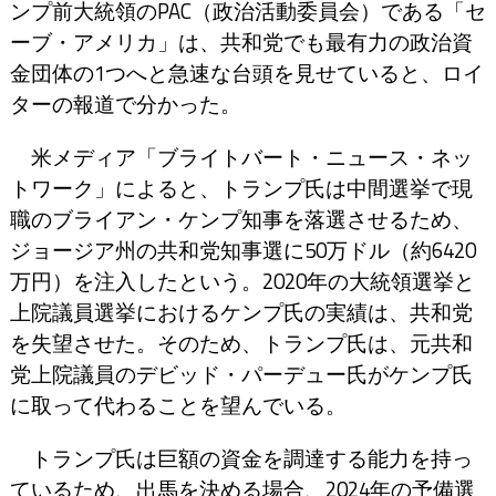
ンプ前大統領のPAC（政治活動委員会）である「セ
ーブ・アメリカ」は、共和党でも最有力の政治資
金団体の1つへと急速な台頭を見せていると、ロイ
ターの報道で分かった。
米メディア「ブライトバート・ニュース・ネッ
トワーク」によると、トランプ氏は中間選挙で現
職のブライアン・ケンプ知事を落選させるため、
ジョージア州の共和党知事選に50万ドル（約6420
万円）を注入したという。2020年の大統領選挙と
上院議員選挙におけるケンプ氏の実績は、共和党
を失望させた。そのため、トランプ氏は、元共和
党上院議員のデビッド・パーデュー氏がケンプ氏
に取って代わることを望んでいる。
トランプ氏は巨額の資金を調達する能力を持っ
ているため、出馬を決める場合、2024年の予備選