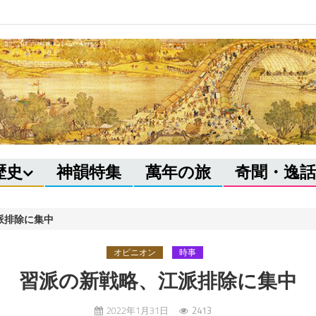
歴史
神韻特集
萬年の旅
奇聞・逸話
派排除に集中
オピニオン
時事
習派の新戦略、江派排除に集中
2022年1月31日
2413