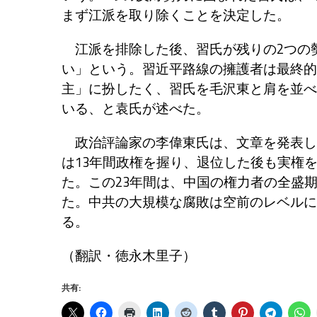
まず江派を取り除くことを決定した。
江派を排除した後、習氏が残りの2つの
い」という。習近平路線の擁護者は最終的
主」に扮したく、習氏を毛沢東と肩を並べ
いる、と袁氏が述べた。
政治評論家の李偉東氏は、文章を発表し
は13年間政権を握り、退位した後も実権
た。この23年間は、中国の権力者の全盛
た。中共の大規模な腐敗は空前のレベルに
る。
（翻訳・徳永木里子）
共有: