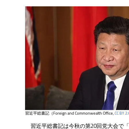
習近平総書記（Foreign and Commonwealth Office,
CC BY 2.
習近平総書記は今秋の第20回党大会で「