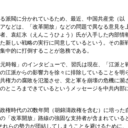
る派閥に分かれているため、最近、中国共産党（以
アなどは、「改革開放」などの問題で異なる意見を
者、袁紅氷（えんこうひょう）氏が入手した内部情
た新しい戦略の実行に同意しているという。その新
集中的に打倒することが急務である。
紀元時報」のインタビューで、習氏は現在、「江派と
の江派からの影響力を徐々に排除していることを明
共権力の腐敗を氾濫させ、党と軍を崩壊の危機に瀕
のところまできているというメッセージを中共内部
政権時代の20数年間（胡錦濤政権を含む）に培った
の「改革開放」路線の強固な支持者が含まれている
それらの勢力が団結してしまうことを避けるために、