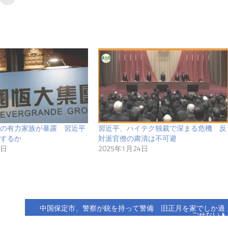
の有力家族が暴露 習近平
習近平、ハイテク独裁で深まる危機 反
するか
対派官僚の粛清は不可避
1日
2025年1月24日
中国保定市、警察が銃を持って警備 旧正月を家でしか過
ごせない