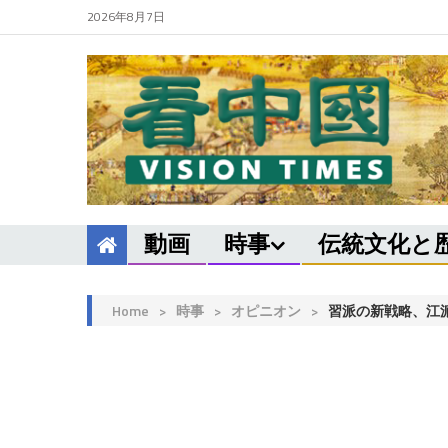
2026年8月7日
動画
時事
伝統文化と
Home
>
時事
>
オピニオン
>
習派の新戦略、江