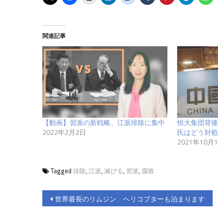
関連記事
【動画】習派の新戦略、江派排除に集中
恒大集団背後
2022年2月2日
氏はどう対処
2021年10月
Tagged
排除
,
江派
,
滅びる
,
習派
,
腐敗
投
世界最長のリムジン ヘリコプターも泊まります
稿