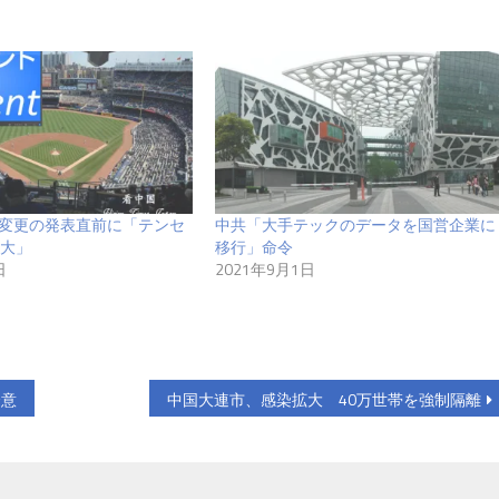
地変更の発表直前に「テンセ
中共「大手テックのデータを国営企業に
大」
移行」命令
日
2021年9月1日
合意
中国大連市、感染拡大 40万世帯を強制隔離