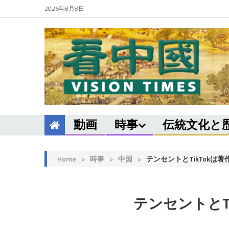
2026年8月8日
動画
時事
伝統文化と
Home
>
時事
>
中国
>
テンセントとTikTok
テンセントとT