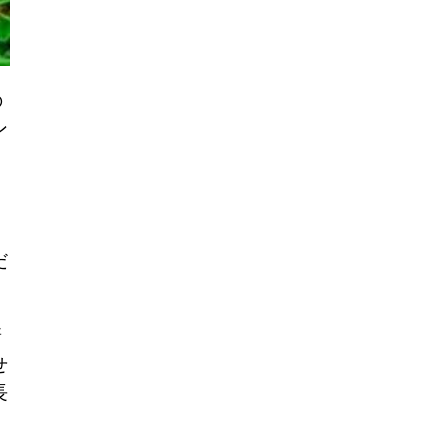
の
ン
だ
新
せ
長