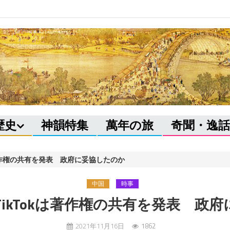
歴史
神韻特集
萬年の旅
奇聞・逸話
は著作権の共有を発表 政府に妥協したのか
中国
時事
ikTokは著作権の共有を発表 政
2021年11月16日
1862