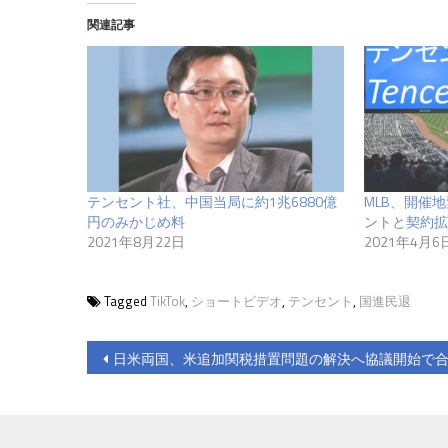
関連記事
テンセント社、中国当局に約1兆6880億
MLB、開催
円のみかじめ料
ントと契約拡
2021年8月22日
2021年4月6
Tagged
TikTok
,
ショートビデオ
,
テンセント
,
国進民退
投
日米両国、米追加関税措置問題の解決へ協議開始で
稿
ナ