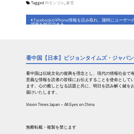
Tagged
内モンゴル
,
豪雪
投
FacebookがiPhone情報を読み取れ、随時にユーザー
場所を特定できる
稿
ナ
ビ
看中国【日本】ビジョンタイムズ・ジャパン
ゲ
ー
看中国は伝統文化の復興を理念とし、現代の情報社会で
意義な情報を読者の皆様にお伝えすることを使命として
シ
ます。心の癒しとなる話題と共に、明日を読み解く鍵を
ョ
届けいたします。
ン
Vision Times Japan – All Eyes on China
無断転載・複製を禁じます