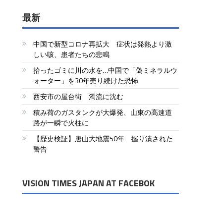
最新
中国で新型コロナ再拡大 症状は発熱より激
しい咳、患者たちの悲鳴
拾ったゴミに川の水を…中国で「偽ミネラルウ
ォーター」を30年売り続けた恐怖
西安市の屋台街 濁流に沈む
積み荷のガスタンクが大爆発、山東の高速道
路が一瞬で火柱に
【歴史検証】唐山大地震50年 握り潰された
警告
VISION TIMES JAPAN AT FACEBOK