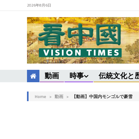
2026年8月6日
動画
時事
伝統文化と
Home
>
動画
>
【動画】中国内モンゴルで豪雪