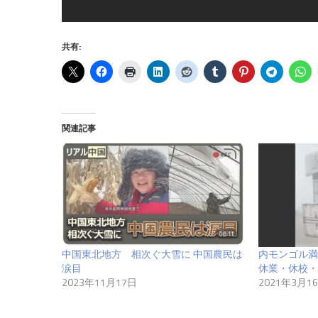
共有:
関連記事
中国東北地方 相次ぐ大雪に 中国農民は
内モンゴル満
涙目
休業・休校・
2023年11月17日
2021年3月1