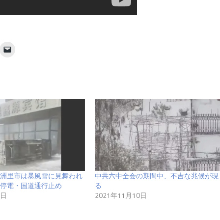
洲里市は暴風雪に見舞われ
中共六中全会の期間中、不吉な兆候が現
停電・国道通行止め
る
6日
2021年11月10日