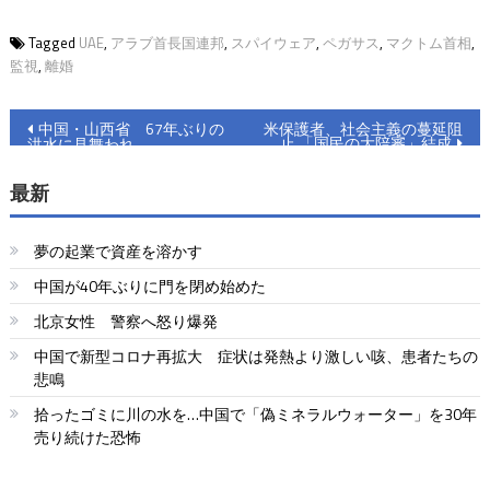
Tagged
UAE​​​​
,
アラブ首長国連邦
,
スパイウェア
,
ペガサス
,
マクトム首相
,
監視
,
離婚
投
中国・山西省 67年ぶりの
米保護者、社会主義の蔓延阻
止 「国民の大陪審」結成
洪水に見舞われ
稿
最新
ナ
ビ
夢の起業で資産を溶かす
ゲ
中国が40年ぶりに門を閉め始めた
ー
北京女性 警察へ怒り爆発
シ
中国で新型コロナ再拡大 症状は発熱より激しい咳、患者たちの
悲鳴
ョ
拾ったゴミに川の水を…中国で「偽ミネラルウォーター」を30年
ン
売り続けた恐怖