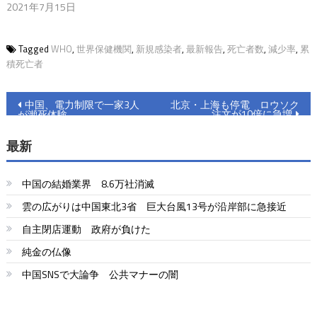
2021年7月15日
Tagged
WHO
,
世界保健機関
,
新規感染者
,
最新報告
,
死亡者数
,
減少率
,
累
積死亡者
投
中国、電力制限で一家3人
北京・上海も停電 ロウソク
注文が10倍に急増
が瀕死体験
稿
最新
ナ
ビ
中国の結婚業界 8.6万社消滅
ゲ
雲の広がりは中国東北3省 巨大台風13号が沿岸部に急接近
ー
自主閉店運動 政府が負けた
シ
純金の仏像
ョ
中国SNSで大論争 公共マナーの闇
ン