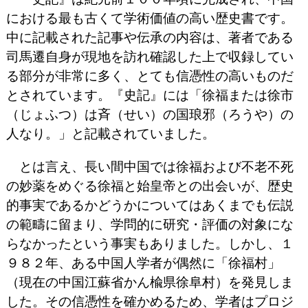
における最も古くて学術価値の高い歴史書です。
中に記載された記事や伝承の内容は、著者である
司馬遷自身が現地を訪れ確認した上で収録してい
る部分が非常に多く、とても信憑性の高いものだ
とされています。『史記』には「徐福または徐市
（じょふつ）は斉（せい）の国琅邪（ろうや）の
人なり。」と記載されていました。
とは言え、長い間中国では徐福および不老不死
の妙薬をめぐる徐福と始皇帝との出会いが、歴史
的事実であるかどうかについてはあくまでも伝説
の範疇に留まり、学問的に研究・評価の対象にな
らなかったという事実もありました。しかし、１
９８２年、ある中国人学者が偶然に「徐福村」
（現在の中国江蘇省かん楡県徐阜村）を発見しま
した。その信憑性を確かめるため、学者はプロジ