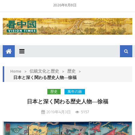
2026年8月8日
Home
>
伝統文化と歴史
>
歴史
>
日本と深く関わる歴史人物―徐福
歴史
萬年の旅
日本と深く関わる歴史人物―徐福
2019年4月3日
5157