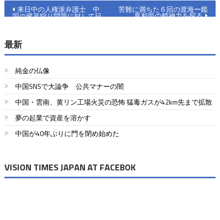
投
来日中の人権派弁護士 中
苦難に満ちた６回の渡海ー鑑
真和尚の精神力を探る
国の臓器狩り問題に対して日
稿
本政府に提言
ナ
最新
ビ
純金の仏像
ゲ
中国SNSで大論争 公共マナーの闇
ー
中国・雲南、黄リン工場火災の恐怖 猛毒ガスが42km先まで拡散
シ
夢の起業で資産を溶かす
ョ
中国が40年ぶりに門を閉め始めた
ン
VISION TIMES JAPAN AT FACEBOK