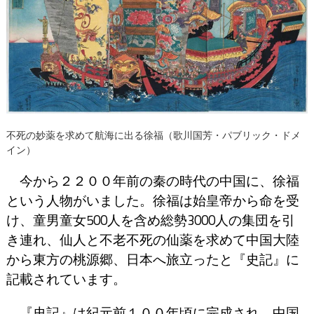
不死の妙薬を求めて航海に出る徐福（歌川国芳・パブリック・ドメ
イン）
今から２２００年前の秦の時代の中国に、徐福
という人物がいました。徐福は始皇帝から命を受
け、童男童女500人を含め総勢3000人の集団を引
き連れ、仙人と不老不死の仙薬を求めて中国大陸
から東方の桃源郷、日本へ旅立ったと『史記』に
記載されています。
『史記』は紀元前１００年頃に完成され、中国