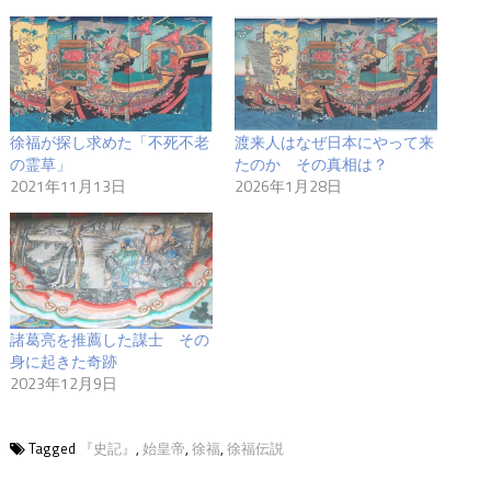
徐福が探し求めた「不死不老
渡来人はなぜ日本にやって来
の霊草」
たのか その真相は？
2021年11月13日
2026年1月28日
諸葛亮を推薦した謀士 その
身に起きた奇跡
2023年12月9日
Tagged
『史記』
,
始皇帝
,
徐福
,
徐福伝説