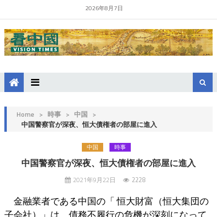
2026年8月7日
Home
>
時事
>
中国
>
中国警察官が深夜、恒大債権者の部屋に進入
中国
時事
中国警察官が深夜、恒大債権者の部屋に進入
2021年9月22日
2228
金融業者である中国の「 恒大財富（恒大集団の
子会社）」は、債務不履行の危機が深刻になって