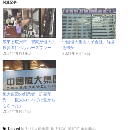
関連記事
広東省広州市、警察が恒大の
中国恒大集団の子会社、経営
投資者にペッパースプレー
危機か
2021年9月19日
2021年9月12日
恒大集団の創業者・許家印
氏 「恒大のすべては党から
もらった」
2021年9月21日
Tagged
恒大
,
恒大債権者
,
恒大財富
,
警察官
,
金融商品