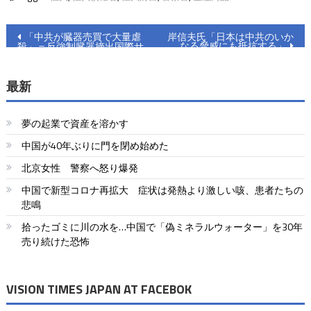
投
「中共が臓器売買で大量虐
岸信夫氏「日本は中共のいか
なる脅威にも抵抗する」
殺」＝反強制臓器摘出国際サ
稿
ミット開催
ナ
最新
ビ
夢の起業で資産を溶かす
ゲ
中国が40年ぶりに門を閉め始めた
ー
北京女性 警察へ怒り爆発
シ
中国で新型コロナ再拡大 症状は発熱より激しい咳、患者たちの
ョ
悲鳴
拾ったゴミに川の水を…中国で「偽ミネラルウォーター」を30年
ン
売り続けた恐怖
VISION TIMES JAPAN AT FACEBOK