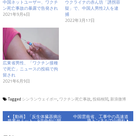
中国ネットユーザー、ワクチ
ウクライナの赤ん坊「誘拐容
ン死亡事故の暴露で告発され
疑」で、中国人男性2人を逮
2021年9月4日
捕
2022年3月17日
広東省男性、「ワクチン接種
で死亡」ニュースの投稿で拘
留され
2021年6月9日
Tagged
シンランウェイボー
,
ワクチン死亡事故
,
投稿検閲
,
新浪微博
投
【動画】「反生体臓器摘出
中国雲南省、工事中の高速道
路トンネルで山崩れ
世界サミット」9月中旬に開
稿
催