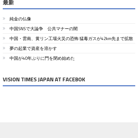
ナ
最新
ビ
純金の仏像
ゲ
中国SNSで大論争 公共マナーの闇
ー
中国・雲南、黄リン工場火災の恐怖 猛毒ガスが42km先まで拡散
シ
夢の起業で資産を溶かす
ョ
中国が40年ぶりに門を閉め始めた
ン
VISION TIMES JAPAN AT FACEBOK