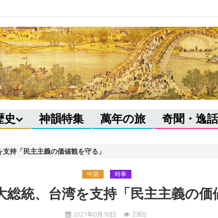
歴史
神韻特集
萬年の旅
奇聞・逸話
を支持「民主主義の価値観を守る」
中国
時事
大総統、台湾を支持「民主主義の価
2021年8月18日
2365