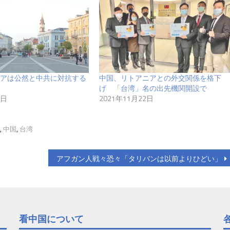
アは公然と中共に対抗する
中国、リトアニアとの外交関係を格下
げ 「台湾」名の出先機関開設で
1日
2021年11月22日
,
中国
,
台湾
アフガン人戦々恐々「タリバンは以前よりひどい」
看中国について