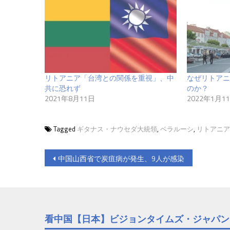
リトアニア「台湾との関係を重視」、中
なぜリトアニ
共に恐れず
のか？
2021年8月11日
2022年1月1
Tagged
ギタナス・ナウセダ大統領
,
ベラルーシ
,
リトアニア
投
中国山西省で炭疽病が発生、9人が感染
稿
ナ
ビ
看中国【日本】ビジョンタイムズ・ジャパン