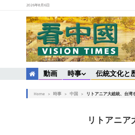
2026年8月6日
動画
時事
伝統文化と
Home
>
時事
>
中国
>
リトアニア大総統、台湾
リトアニア