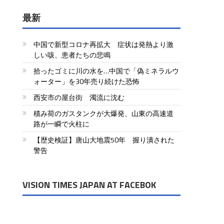
最新
中国で新型コロナ再拡大 症状は発熱より激
しい咳、患者たちの悲鳴
拾ったゴミに川の水を…中国で「偽ミネラルウ
ォーター」を30年売り続けた恐怖
西安市の屋台街 濁流に沈む
積み荷のガスタンクが大爆発、山東の高速道
路が一瞬で火柱に
【歴史検証】唐山大地震50年 握り潰された
警告
VISION TIMES JAPAN AT FACEBOK