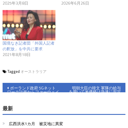
2025年3月8日
2026年6月26日
国境なき記者団「外国人記者
の釈放」を中共に要求
2021年8月18日
Tagged
オーストラリア
投
ポーランド政府 5Gネット
明朝大臣の韓文 軍隊の給与
を用いて米価格は急速に安定
ワーク計画からファーウェイ
稿
する
を排除
ナ
最新
ビ
広西洪水1カ月 被災地に異変