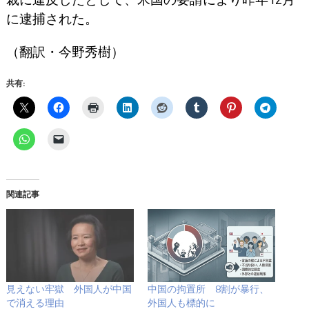
に逮捕された。
（翻訳・今野秀樹）
共有:
関連記事
見えない牢獄 外国人が中国
中国の拘置所 8割が暴行、
で消える理由
外国人も標的に