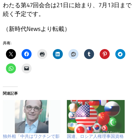
わたる第47回会合は21日に始まり、7月13日まで
続く予定です。
（新時代Newsより転載）
共有:
関連記事
独外相「中共はワクチンで影
国連、ロシア人権理事国資格