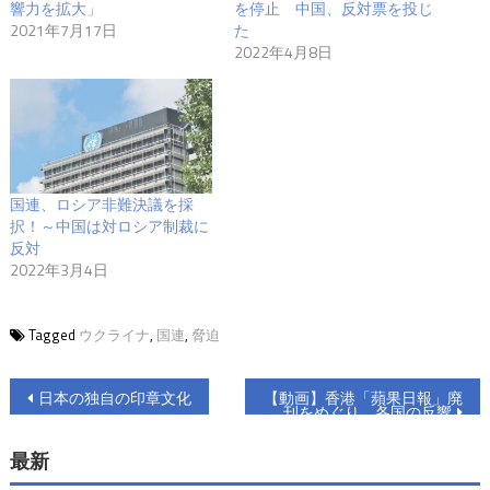
響力を拡大」
を停止 中国、反対票を投じ
2021年7月17日
た
2022年4月8日
国連、ロシア非難決議を採
択！～中国は対ロシア制裁に
反対
2022年3月4日
Tagged
ウクライナ
,
国連
,
脅迫
投
日本の独自の印章文化
【動画】香港「蘋果日報」廃
刊をめぐり、各国の反響
稿
最新
ナ