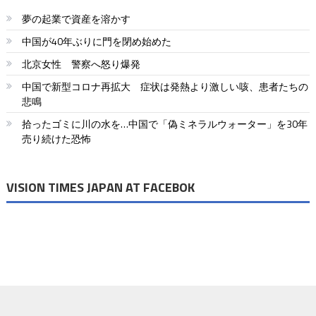
ビ
夢の起業で資産を溶かす
ゲ
中国が40年ぶりに門を閉め始めた
ー
北京女性 警察へ怒り爆発
シ
中国で新型コロナ再拡大 症状は発熱より激しい咳、患者たちの
悲鳴
ョ
拾ったゴミに川の水を…中国で「偽ミネラルウォーター」を30年
ン
売り続けた恐怖
VISION TIMES JAPAN AT FACEBOK