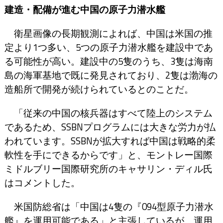
建造・配備が進む中国の原子力潜水艦
衛星画像の長期観測によれば、中国は米国の推
定より1つ多い、5つの原子力潜水艦を建設中であ
る可能性が高い。建設中の5隻のうち、3隻は海南
島の海軍基地で既に発見されており、2隻は渤海の
造船所で開発が続けられているとのことだ。
「従来の中国の核兵器はすべて陸上のシステム
であるため、SSBNプログラムには大きな労力が払
われています。SSBNが拡大すれば中国は戦略的柔
軟性を手にできるからです」と、モントレー国際
ミドルブリー国際研究所のキャサリン・ディル氏
はコメントした。
米国防総省は「中国は4隻の『094型原子力潜水
艦』を運用可能である」と主張しているが、運用