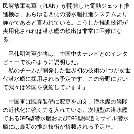
民解放軍海軍（PLAN）が開発した電動ジェット推
進機は、あらゆる西側の潜水艦推進システムより
静かであると言われている。こうした推進技術が
実用化されれば潜水艦の検出は非常に困難にな
る。
马伟明海軍少将は、中国中央テレビとのインタ
ビューで次のように説明した。
「私のチームが開発した世界初の技術の1つが次世
代潜水艦に採用される予定です。この分野におい
て我々は米国を凌駕しています」
中国軍は既存装備に変更を加え、潜水艦の艦隊
の近代化に強く力を入れている。次期型の潜水艦
である095型潜水艦および096型弾道ミサイル潜水
艦には最新の推進技術が搭載される予定だ。