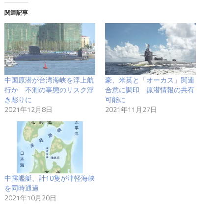
関連記事
中国原潜が台湾海峡を浮上航
豪、米英と「オーカス」関連
行か 不測の事態のリスク浮
合意に調印 原潜情報の共有
き彫りに
可能に
2021年12月8日
2021年11月27日
中露艦艇、計10隻が津軽海峡
を同時通過
2021年10月20日