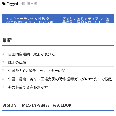
Tagged
中国
,
潜水艦
投
スウェーデンの女性教授、
アメリカ国営メディアも中国
共産党に浸透されていた 最
傭兵を雇いイスラム国から教
稿
新報告書が真相を解き明かす
え子を救出
ナ
最新
ビ
ゲ
自主閉店運動 政府が負けた
ー
純金の仏像
中国SNSで大論争 公共マナーの闇
シ
中国・雲南、黄リン工場火災の恐怖 猛毒ガスが42km先まで拡散
ョ
夢の起業で資産を溶かす
ン
VISION TIMES JAPAN AT FACEBOK