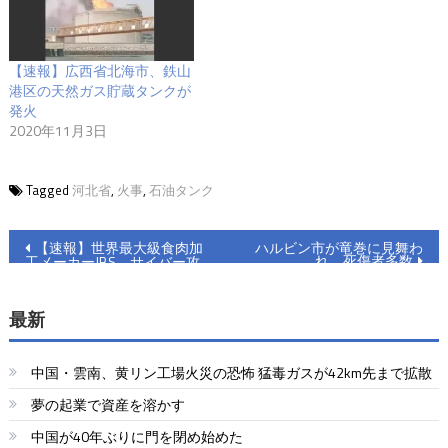
【速報】広西省北海市、鉄山
港区の天然ガス貯蔵タンクが
発火
2020年11月3日
Tagged
河北省
,
火事
,
石油タンク
投
【速報】世界最大級食肉加
ハルビン市が竜巻に見舞わ
れ、死傷者多数
工メーカーJBS、サイバー攻
稿
撃で一部工場停止
ナ
最新
ビ
中国・雲南、黄リン工場火災の恐怖 猛毒ガスが42km先まで拡散
ゲ
夢の起業で資産を溶かす
ー
中国が40年ぶりに門を閉め始めた