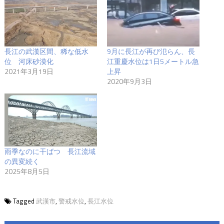
長江の武漢区間、稀な低水
9月に長江が再び氾らん、長
位 河床砂漠化
江重慶水位は1日5メートル急
2021年3月19日
上昇
2020年9月3日
雨季なのに干ばつ 長江流域
の異変続く
2025年8月5日
Tagged
武漢市
,
警戒水位
,
長江水位