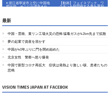
投
浙江省寧波市上空に中国地
【動画】フェイスブック、ワ
クチンを疑問視する声を選別
図出現 そこに台湾含まれ
稿
ず？
ナ
最新
ビ
中国・雲南、黄リン工場火災の恐怖 猛毒ガスが42km先まで拡散
ゲ
夢の起業で資産を溶かす
ー
中国が40年ぶりに門を閉め始めた
シ
北京女性 警察へ怒り爆発
ョ
中国で新型コロナ再拡大 症状は発熱より激しい咳、患者たちの
悲鳴
ン
VISION TIMES JAPAN AT FACEBOK