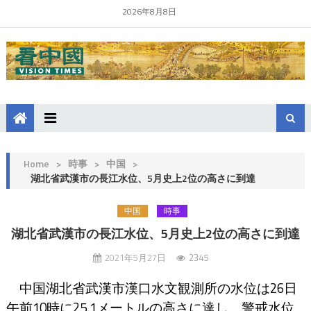
2026年8月8日
Home
>
時事
>
中国
>
湖北省武漢市の長江水位、5月史上2位の高さに到達
中国
時事
湖北省武漢市の長江水位、5月史上2位の高さに到達
2021年5月27日
2345
中国湖北省武漢市漢口水文観測所の水位は26日
午前10時に25.1メートルの高さに達し、警戒水位