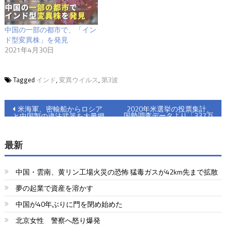
中国の一部の都市で、「イン
ド型変異株」を発見
2021年4月30日
Tagged
インド
,
変異ウイルス
,
第3波
投
米海軍、密輸船からロシア
2020年米選挙の投票集計、
国勢調査データより「337万
と中国製の違法武器を大量押
稿
票」多い
収
ナ
最新
ビ
中国・雲南、黄リン工場火災の恐怖 猛毒ガスが42km先まで拡散
ゲ
夢の起業で資産を溶かす
ー
中国が40年ぶりに門を閉め始めた
シ
北京女性 警察へ怒り爆発