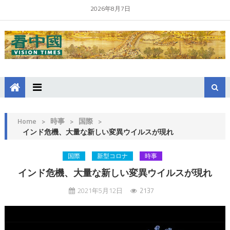
2026年8月7日
Home
>
時事
>
国際
>
インド危機、大量な新しい変異ウイルスが現れ
国際
新型コロナ
時事
インド危機、大量な新しい変異ウイルスが現れ
2021年5月12日
2137