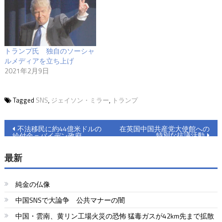
トランプ氏 独自のソーシャ
ルメディアを立ち上げ
2021年2月9日
Tagged
SNS
,
​ジェイソン​・ミラー
,
トランプ
投
不法移民に約44億米ドルの
在英国中国共産党大使館への
特別な抗議活動
給付金＝バイデン政府
稿
最新
ナ
ビ
純金の仏像
ゲ
中国SNSで大論争 公共マナーの闇
ー
中国・雲南、黄リン工場火災の恐怖 猛毒ガスが42km先まで拡散