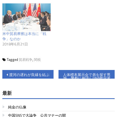
米中貿易摩擦は本当に「戦
争」なのか
2018年6月21日
Tagged
貿易戦争
,
関税
投
渡河の遅れが良縁を結ぶ
人体標本展示会で弟を探す男
性 警察に相談しDNA鑑定求
稿
める
ナ
最新
ビ
純金の仏像
ゲ
中国SNSで大論争 公共マナーの闇