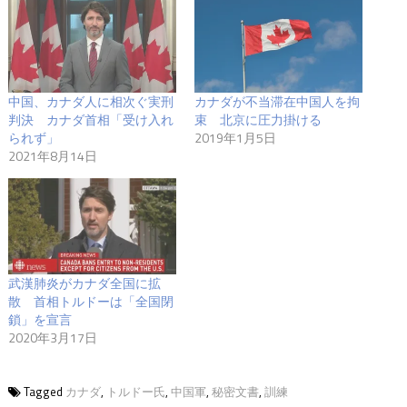
中国、カナダ人に相次ぐ実刑
カナダが不当滞在中国人を拘
判決 カナダ首相「受け入れ
束 北京に圧力掛ける
られず」
2019年1月5日
2021年8月14日
武漢肺炎がカナダ全国に拡
散 首相トルドーは「全国閉
鎖」を宣言
2020年3月17日
Tagged
カナダ
,
トルドー氏
,
中国軍
,
秘密文書
,
訓練