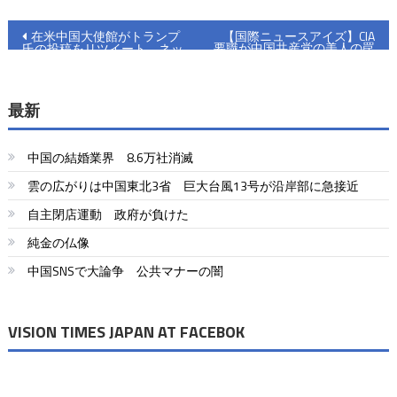
投
在米中国大使館がトランプ
【国際ニュースアイズ】CIA
要職が中国共産党の美人の罠
氏の投稿をリツイート ネッ
稿
にハマる ペロシ氏は知って
トで話題
いたのか
ナ
最新
ビ
ゲ
中国の結婚業界 8.6万社消滅
ー
雲の広がりは中国東北3省 巨大台風13号が沿岸部に急接近
自主閉店運動 政府が負けた
シ
純金の仏像
ョ
中国SNSで大論争 公共マナーの闇
ン
VISION TIMES JAPAN AT FACEBOK