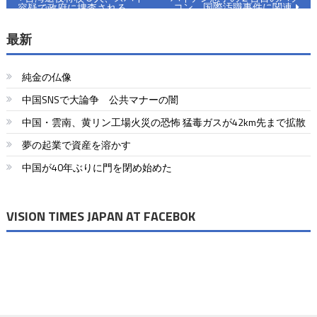
コン 国際汚職事件に関連
容疑で政府に捜査される
稿
最新
ナ
ビ
純金の仏像
ゲ
中国SNSで大論争 公共マナーの闇
ー
中国・雲南、黄リン工場火災の恐怖 猛毒ガスが42km先まで拡散
シ
夢の起業で資産を溶かす
ョ
中国が40年ぶりに門を閉め始めた
ン
VISION TIMES JAPAN AT FACEBOK