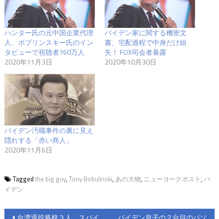
ハンター氏の元中国企業代理
バイデン家に関する機密文
人、ボブリンスキー氏のイン
書、宅配過程で中身だけ紛
タビューで視聴者760万人
失！ FOX司会者暴露
2020年11月3日
2020年10月30日
バイデン汚職事件の裏に見え
隠れする「赤い商人」
2020年11月6日
Tagged
the big guy
,
Tony Bobulinski
,
あの大物
,
ニューヨークポスト
,
バ
イデン
投
台湾退役将校３人、スパイ
バイデン息子の２台目のパソ