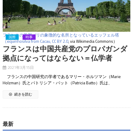
フランスの首都パリの象徴的な名所となっているエッフェル塔
国際
時事
（xiquinhosilva from Cacau,
CC BY 2.0
, via Wikimedia Commons）
フランスは中国共産党のプロパガンダ
拠点になってはならない＝仏学者
2021年3月15日
フランスの中国研究の学者であるマリー・ホルツマン（Marie
Holzman）氏とパトリシア・バット（Patricia Batto）氏は、
続きを読む
最新