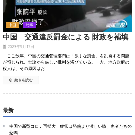
中国
時事
中国 交通違反罰金による 財政を補填
2023年5月17日
ここ数年、中国の交通管理部門は「派手な罰金」を乱発する問題
が報じられ、世論から厳しい批判を浴びている。一方、地方政府の
役人は、その原因はお
続きを読む
最新
中国で新型コロナ再拡大 症状は発熱より激しい咳、患者たちの
悲鳴